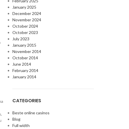
February 2025
January 2025
December 2024
November 2024
October 2024
October 2023
July 2023
a
January 2015
November 2014
October 2014
June 2014
February 2014
January 2014
CATEGORIES
ha
s
Beste online casinos
s,
Blog
u
Full width