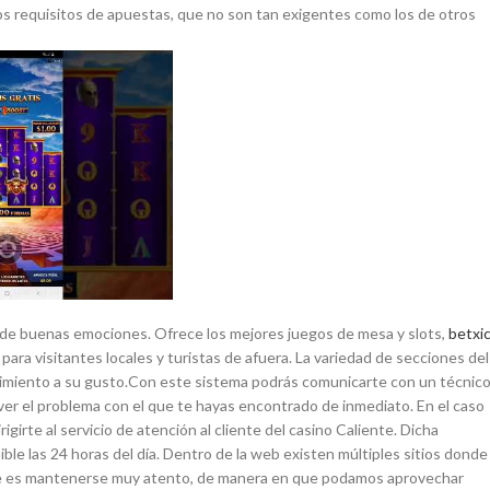
s requisitos de apuestas, que no son tan exigentes como los de otros
o de buenas emociones. Ofrece los mejores juegos de mesa y slots,
betxi
ara visitantes locales y turistas de afuera. La variedad de secciones del
nimiento a su gusto.Con este sistema podrás comunicarte con un técnic
lver el problema con el que te hayas encontrado de inmediato. En el caso
girte al servicio de atención al cliente del casino Caliente. Dicha
ble las 24 horas del día. Dentro de la web existen múltiples sitios donde
nte es mantenerse muy atento, de manera en que podamos aprovechar