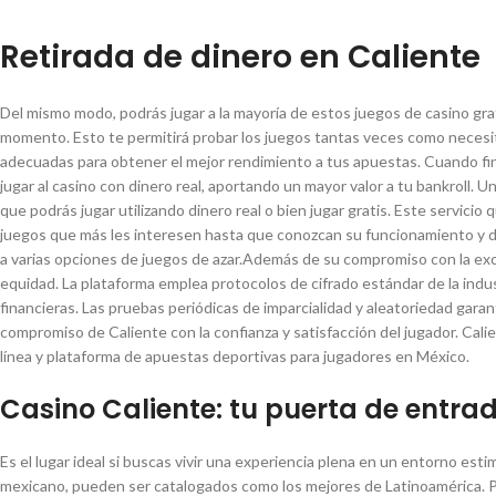
Retirada de dinero en Caliente
Del mismo modo, podrás jugar a la mayoría de estos juegos de casino grati
momento. Esto te permitirá probar los juegos tantas veces como necesi
adecuadas para obtener el mejor rendimiento a tus apuestas. Cuando fin
jugar al casino con dinero real, aportando un mayor valor a tu bankroll. 
que podrás jugar utilizando dinero real o bien jugar gratis. Este servici
juegos que más les interesen hasta que conozcan su funcionamiento y deci
a varias opciones de juegos de azar.Además de su compromiso con la excel
equidad. La plataforma emplea protocolos de cifrado estándar de la indus
financieras. Las pruebas periódicas de imparcialidad y aleatoriedad garan
compromiso de Caliente con la confianza y satisfacción del jugador. Cal
línea y plataforma de apuestas deportivas para jugadores en México.
Casino Caliente: tu puerta de entra
Es el lugar ideal si buscas vivir una experiencia plena en un entorno est
mexicano, pueden ser catalogados como los mejores de Latinoamérica. P