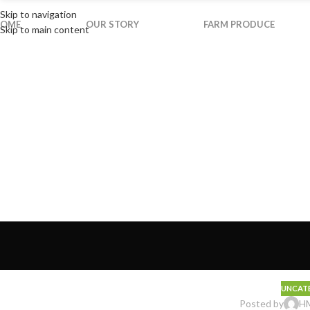
Skip to navigation
OME
OUR STORY
FARM PRODUCE
Skip to main content
UNCAT
Posted by
H