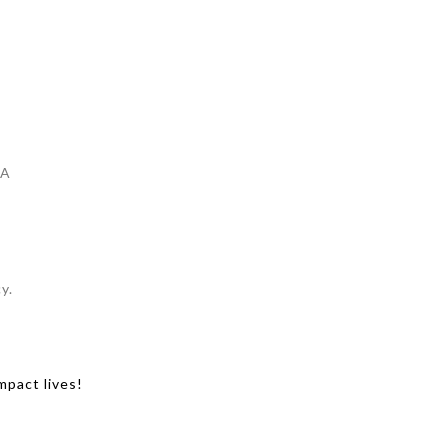
IA
y.
mpact lives!