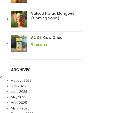
Valsad Hafus Mangoes
(Coming Soon)
A2 Gir Cow Ghee
₹
2,800.00
ARCHIVES
co
August 2025
July 2025
o
June 2025
May 2025
April 2025
March 2025