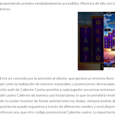
proponiendo premios verdaderamente accesibles. Muestra de ello son lo
bonos.
Este es conocido por la atención al cliente, que genera un entorno llen
así como la realización de eventos especiales y promociones destacadas p
sitio web de Caliente Casino permite a cada jugador encontrar entrete
del casino Caliente de manera casi instantánea, lo que te permitirá reso
de no poder resolver de forma satisfactoria tus dudas, siempre podrás diri
asistencia puede requerirse a través de diferentes medios y está disponi
ofrecen uno que otro código promocional Caliente casino. Lo importa