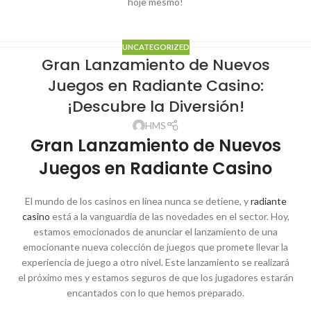
hoje mesmo!
UNCATEGORIZED
Gran Lanzamiento de Nuevos
Juegos en Radiante Casino:
¡Descubre la Diversión!
HMS
Gran Lanzamiento de Nuevos
Juegos en Radiante Casino
El mundo de los casinos en línea nunca se detiene, y
radiante
casino
está a la vanguardia de las novedades en el sector. Hoy,
estamos emocionados de anunciar el lanzamiento de una
emocionante nueva colección de juegos que promete llevar la
experiencia de juego a otro nivel. Este lanzamiento se realizará
el próximo mes y estamos seguros de que los jugadores estarán
encantados con lo que hemos preparado.