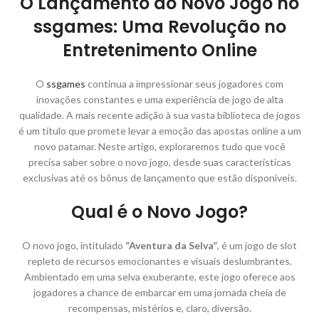
O Lançamento do Novo Jogo no
ssgames: Uma Revolução no
Entretenimento Online
O
ssgames
continua a impressionar seus jogadores com
inovações constantes e uma experiência de jogo de alta
qualidade. A mais recente adição à sua vasta biblioteca de jogos
é um título que promete levar a emoção das apostas online a um
novo patamar. Neste artigo, exploraremos tudo que você
precisa saber sobre o novo jogo, desde suas características
exclusivas até os bônus de lançamento que estão disponíveis.
Qual é o Novo Jogo?
O novo jogo, intitulado
“Aventura da Selva”
, é um jogo de slot
repleto de recursos emocionantes e visuais deslumbrantes.
Ambientado em uma selva exuberante, este jogo oferece aos
jogadores a chance de embarcar em uma jornada cheia de
recompensas, mistérios e, claro, diversão.