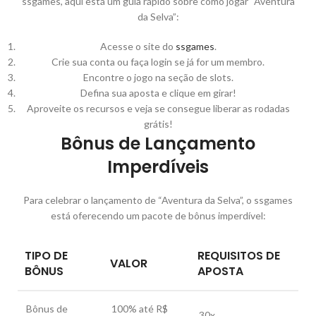
ssgames, aqui está um guia rápido sobre como jogar “Aventura
da Selva”:
Acesse o site do
ssgames
.
Crie sua conta ou faça login se já for um membro.
Encontre o jogo na seção de slots.
Defina sua aposta e clique em girar!
Aproveite os recursos e veja se consegue liberar as rodadas
grátis!
Bônus de Lançamento
Imperdíveis
Para celebrar o lançamento de “Aventura da Selva”, o ssgames
está oferecendo um pacote de bônus imperdível:
TIPO DE
REQUISITOS DE
VALOR
BÔNUS
APOSTA
Bônus de
100% até R$
30x