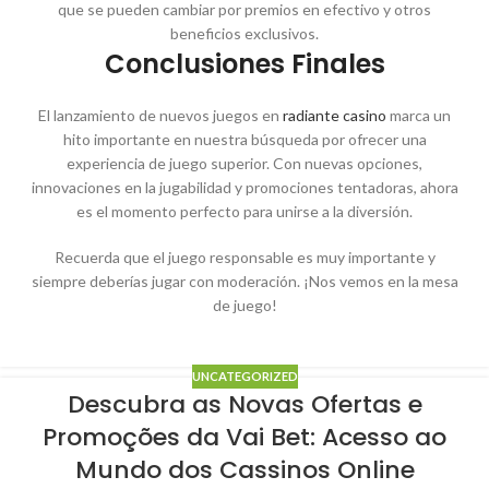
que se pueden cambiar por premios en efectivo y otros
beneficios exclusivos.
Conclusiones Finales
El lanzamiento de nuevos juegos en
radiante casino
marca un
hito importante en nuestra búsqueda por ofrecer una
experiencia de juego superior. Con nuevas opciones,
innovaciones en la jugabilidad y promociones tentadoras, ahora
es el momento perfecto para unirse a la diversión.
Recuerda que el juego responsable es muy importante y
siempre deberías jugar con moderación. ¡Nos vemos en la mesa
de juego!
UNCATEGORIZED
Descubra as Novas Ofertas e
Promoções da Vai Bet: Acesso ao
Mundo dos Cassinos Online