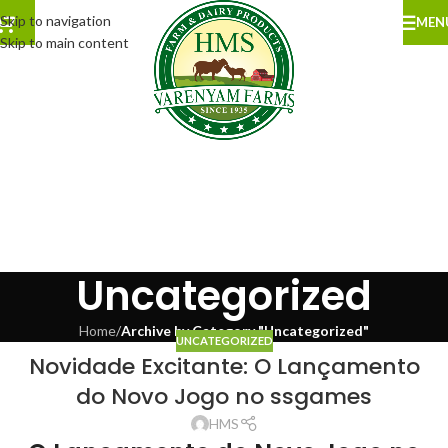
Skip to navigation
MEN
Skip to main content
Uncategorized
Home
/
Archive by Category "Uncategorized"
UNCATEGORIZED
Novidade Excitante: O Lançamento
do Novo Jogo no ssgames
HMS