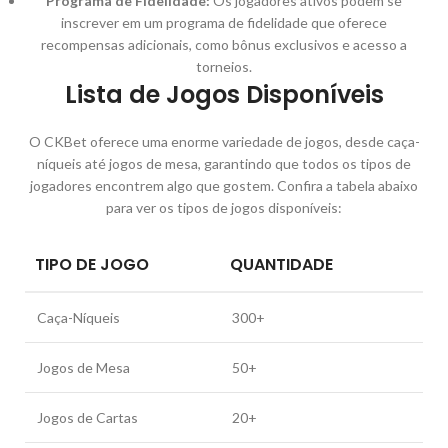
Programa de Fidelidade:
Os jogadores ativos podem se
inscrever em um programa de fidelidade que oferece
recompensas adicionais, como bônus exclusivos e acesso a
torneios.
Lista de Jogos Disponíveis
O CKBet oferece uma enorme variedade de jogos, desde caça-
níqueis até jogos de mesa, garantindo que todos os tipos de
jogadores encontrem algo que gostem. Confira a tabela abaixo
para ver os tipos de jogos disponíveis:
TIPO DE JOGO
QUANTIDADE
Caça-Níqueis
300+
Jogos de Mesa
50+
Jogos de Cartas
20+