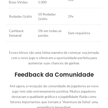
Boas-Vindas
1.000
50 Rodadas
Rodadas Grátis
29x
Grátis
Cashback
5% em todas as
Sem requisitos
Semanal
perdas
Esses bônus são uma ótima maneira de começar sua jornada
com o novo jogo e oferecem a oportunidade perfeita para
aumentar suas chances de ganhar.
Feedback da Comunidade
Até agora, a recepção da comunidade de jogadores ao novo
jogo tem sido extremamente positiva. Muitos jogadores
destacam a qualidade gráfica e a jogabilidade fluida como
fatores importantes que tornam a “Aventura da Selva” uma
experiência imperdível.