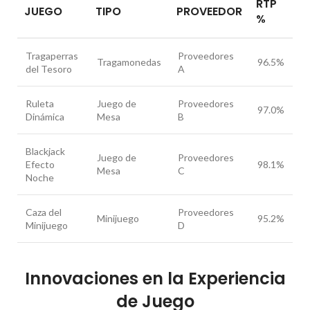
RTP
JUEGO
TIPO
PROVEEDOR
%
Tragaperras
Proveedores
Tragamonedas
96.5%
del Tesoro
A
Ruleta
Juego de
Proveedores
97.0%
Dinámica
Mesa
B
Blackjack
Juego de
Proveedores
Efecto
98.1%
Mesa
C
Noche
Caza del
Proveedores
Minijuego
95.2%
Minijuego
D
Innovaciones en la Experiencia
de Juego