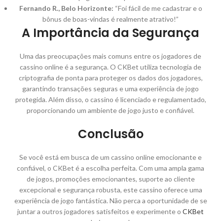
Fernando R., Belo Horizonte:
“Foi fácil de me cadastrar e o
bônus de boas-vindas é realmente atrativo!”
A Importância da Segurança
Uma das preocupações mais comuns entre os jogadores de
cassino online é a segurança. O CKBet utiliza tecnologia de
criptografia de ponta para proteger os dados dos jogadores,
garantindo transações seguras e uma experiência de jogo
protegida. Além disso, o cassino é licenciado e regulamentado,
proporcionando um ambiente de jogo justo e confiável.
Conclusão
Se você está em busca de um cassino online emocionante e
confiável, o CKBet é a escolha perfeita. Com uma ampla gama
de jogos, promoções emocionantes, suporte ao cliente
excepcional e segurança robusta, este cassino oferece uma
experiência de jogo fantástica. Não perca a oportunidade de se
juntar a outros jogadores satisfeitos e experimente o
CKBet