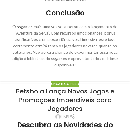
Conclusão
O
ssgames
mais uma vez se superou com o lançamento de
“Aventura da Selva”. Com recursos emocionantes, bônus
significativos e uma experiência geral imersiva, este jogo
certamente atrairá tanto os jogadores novatos quanto os
veteranos. Não perca a chance de experimentar essa nova
adição à biblioteca do ssgames e aproveitar todos os bônus
disponíveis!
UNCATEGORIZED
Betsbola Lança Novos Jogos e
Promoções Imperdíveis para
Jogadores
HMS
Descubra as Novidades do