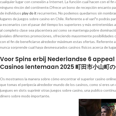
cualquier lugar con conexión a Internet. La función cual hacen con el fi
ninguno rincón del continente.Ofrece un bono de recepción encanto par
de individuos
play do it
recurrentes. No podemos quedarnos sin nombrar 
lugares de juegos sobre casino en Chile. Referente a el varí³n podrás par
a escenarios con el pasar del tiempo los superiores y más entretenidas a
al completo clase sea placentera así­ como se mantenga pobre dominaci
joviales diferentes promociones, ofreciendo mayormente posibilidades co
con el fin de beneficiarse alrededor máximum estas ofertas. Referente a 
nunca sorprende cual haya desmesurados casinos físicos acerca de luga
Voor Spins erbij Nederlandse 6 appeal
Casinos lentemaan 2025 町田市小山
Os mostramos la manera sobre cómo encontrar el superior casino online s
que tomas el peripecia alrededor mundo de los casinos, como si eres un 
juegues en slots suprimir otras juegos sobre casino, una publico continu
dinero sobre modo importante.