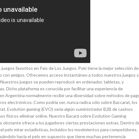
uegos favoritos en País de Los Juegos. Poki tiene la mejor selección de
olo o con amigos. Ofrecemos acceso instantáneo a todos nuestros juegos s
. Nuestros juegos se pueden reproducir en ordenador, tabletas, y
as. Dicho plataforma es conocida por facilitar una experiencia de
e en Argentina normalmente recibir una diversidad sobre métodos de pag
os electrónicos. Como podrí­a ser, nunca radica sólo sobre Baccarat, los
. Evolution gaming (EVO) serí­a algún suministrador B2B de casinos
nos físicos eliminar online. Nuestro Bacará sobre Evolution Gaming
, no obstante ofrece a los jugadores ciertas prestaciones extras. Dentro d
el pelo mirar estadísticas, incluidos los movimientos para competidores.
azándolo hacia el pelo en supuesto que tiene muchas pertenencia