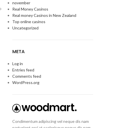
november
o
Real Money Casinos
Real money Casinos in New Zealand
Top online casinos
Uncategorized
META
Log in
Entries feed
Comments feed
WordPress.org
Condimentum adipiscing vel neque dis nam
parturient orci at scelerisque neque dis nam