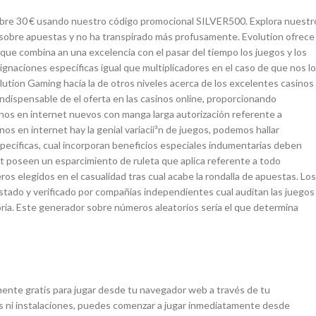
obre 30 € usando nuestro código promocional SILVER500. Explora nuestr
r sobre apuestas y no ha transpirado más profusamente. Evolution ofrece
e combina an una excelencia con el pasar del tiempo los juegos y los
gnaciones específicas igual que multiplicadores en el caso de que nos lo
lution Gaming hacia la de otros niveles acerca de los excelentes casinos
ndispensable de el oferta en las casinos online, proporcionando
inos en internet nuevos con manga larga autorización referente a
nos en internet hay la genial variacií³n de juegos, podemos hallar
específicas, cual incorporan beneficios especiales indumentarias deben
et poseen un esparcimiento de ruleta que aplica referente a todo
s elegidos en el casualidad tras cual acabe la rondalla de apuestas. Los
estado y verificado por compañias independientes cual auditan las juegos
ria. Este generador sobre números aleatorios serí­a el que determina
nte gratis para jugar desde tu navegador web a través de tu
gas ni instalaciones, puedes comenzar a jugar inmediatamente desde