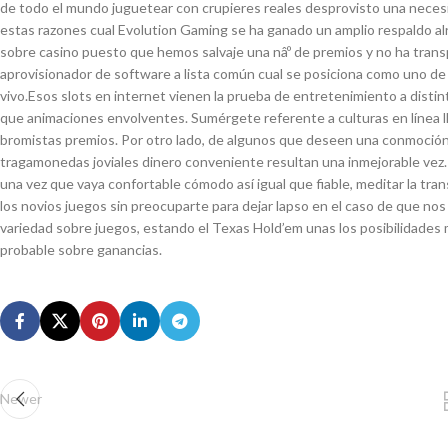
de todo el mundo juguetear con crupieres reales desprovisto una necesid
estas razones cual Evolution Gaming se ha ganado un amplio respaldo al
sobre casino puesto que hemos salvaje una nâº de premios y no ha tran
aprovisionador de software a lista común cual se posiciona como uno de l
vivo.Esos slots en internet vienen la prueba de entretenimiento a distint
que animaciones envolventes. Sumérgete referente a culturas en línea lle
bromistas premios. Por otro lado, de algunos que deseen una conmoción 
tragamonedas joviales dinero conveniente resultan una inmejorable vez. E
una vez que vaya confortable cómodo así­ igual que fiable, meditar la trans
los novios juegos sin preocuparte para dejar lapso en el caso de que no
variedad sobre juegos, estando el Texas Hold’em unas los posibilidades 
probable sobre ganancias.
Newer