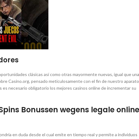
dores
portunidades clásicas así­ como otras mayormente nuevas, igual que un
sobre Casino.org, pensado meticulosamente con el fin de nuestro aparato
s es necesario obligatorio los mejores casinos online de incrementar su
 Spins Bonussen wegens legale onlin
ndrí­a en duda desde el cual emite en tiempo real y permite a individuos