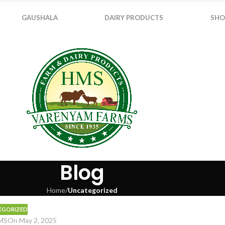
GAUSHALA
DAIRY PRODUCTS
SHO
Blog
Home
/
Uncategorized
EGORIZED
MS
On May 2, 2025