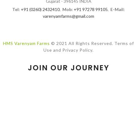
Gujarat - 396145 INDIA
Tel:
+91 (0260) 2432410
,
Mob:
+91 97278 99105
,
E-Mail:
varenyamfarms@gmail.com
HMS Varenyam Farms
© 2021 All Rights Reserved. Terms of
Use and Privacy Policy.
JOIN OUR JOURNEY
While we explore best farm & dairy practices, please join our
newsletter to know how we impact lives!
Design by
PROCOM