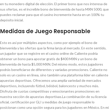
en tu monedero digital de elección. El primer bono que nos interesa de
sus ofertas, es el increíble bono de bienvenida de hasta MXN 5000, que
puedes reclamar para que el casino incremente hasta en un 100% tu
depósito inicial.
Medidas de Juego Responsable
Esto es así por múltiples aspectos, como por ejemplo el bono de
bienvenida y las ofertas que la firma lanza al mercado. En este sentido,
un jugador que se registre en el casino online de Caliente podría
obtener un bono para apostar gratis de $400 MXN y un bono de
bienvenida de hasta $5,000 MXN. Del mismo modo, estos jugadores
podrás beneficiarse de diferentes y variadas promociones. Caliente no
solo es un casino en línea, sino también una plataforma líder en caliente
apuestas deportivas. Ofrecemos una amplia variedad de mercados
deportivos, incluyendo fútbol, béisbol, baloncesto y muchos más.
Disfruta de cuotas competitivas y emocionantes promociones en
nuestra sección de apuestas deportivas.La combinación de su licencia
oficial, certificación por GLI y medidas de juego responsable lo
posicionan como una opción segura para los jugadores en México. En mi