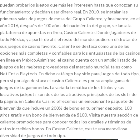
puedan probar los juegos que más les interesen hasta que conozcan su
funcionamiento y decidan usar dinero real. En 2010, se instalan las
primeras salas de juegos de mesa del Grupo Caliente, y finalmente, en el
año 2016, después de 100 años del nacimiento del grupo, se lanza la
plataforma de apuestas en línea, Casino Caliente. Donde jugadores de
todo México, y a partir de ahí, el resto del mundo, pudieron disfrutar de
sus juegos de casino favorito. Caliente se destaca como una de las
opciones más completas y confiables para los entusiastas de los casinos
en línea en México.Asimismo, el casino cuenta con un amplio listado de
juegos de los mejores proveedores del mercado mundial, tales como
Net Ent o Playtech. En dicho catálogo hay sitio para juegos de todo tipo,
pero si por algo destaca el casino Caliente es por su amplia gama de
juegos de tragamonedas. La variada temática de los títulos y sus
lucrativos jackpots son dos de los atractivos principales de las slots de
la página. En Caliente Casino ofrecemos un emocionante paquete de
bienvenida que incluye un 200% de bono en tu primer depósito, 100
giros gratis y un bono de bienvenida de $100. Visita nuestra sección de
caliente promociones para conocer todos los detalles y términos de
estos increíbles bonos. En Casino Caliente, existe una maravillosa
diversidad de juegos de todo tipo.