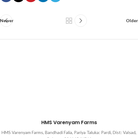
Newer
Older
HMS Varenyam Farms
HMS Varenyam Farms, Bandhadi Falia, Pariya Taluka: Pardi, Dist: Valsad,