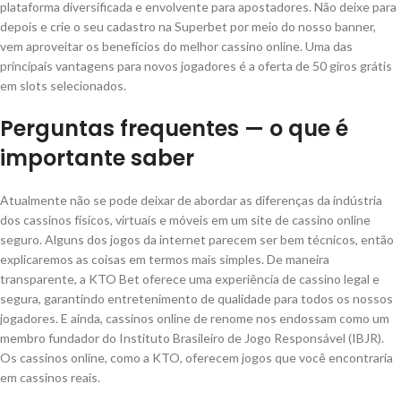
plataforma diversificada e envolvente para apostadores. Não deixe para
depois e crie o seu cadastro na Superbet por meio do nosso banner,
vem aproveitar os benefícios do melhor cassino online. Uma das
principais vantagens para novos jogadores é a oferta de 50 giros grátis
em slots selecionados.
Perguntas frequentes — o que é
importante saber
Atualmente não se pode deixar de abordar as diferenças da indústria
dos cassinos físicos, virtuais e móveis em um site de cassino online
seguro. Alguns dos jogos da internet parecem ser bem técnicos, então
explicaremos as coisas em termos mais simples. De maneira
transparente, a KTO Bet oferece uma experiência de cassino legal e
segura, garantindo entretenimento de qualidade para todos os nossos
jogadores. E ainda, cassinos online de renome nos endossam como um
membro fundador do Instituto Brasileiro de Jogo Responsável (IBJR).
Os cassinos online, como a KTO, oferecem jogos que você encontraria
em cassinos reais.