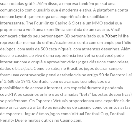
suas rodadas grátis. Além disso, a empresa também possui uma
comunicação com o usuário que é moderna e ativa. A plataforma conta
com um layout que entrega uma experiência de usabilidade
interessante. The Four Kings Casino & Slots é um MMO social que
proporciona a você uma experiência simulada de um cassino. Você
começará criando seu personagem 3D personalizado que
70 bet
irá lhe
representar no mundo online.Atualmente conta com um amplo portfólio
de jogos, com mais de 500 caça-níqueis, com atraentes desenhos. Além
disso, o cassino ao vivo é uma experiência incrível na qual você pode
interatuar com o crupiê e aproveitar vários jogos clássicos como roleta,
dados e blackjack. Como se sabe, no Brasil, os jogos de azar sempre
foram uma contravenção penal estabelecida no artigo 50 do Decreto Lei
nº 3.688 de 1941. Contudo, com os avanços tecnológicos e a
possibilidade de acesso à internet, em especial durante à pandemia
covid-19, os cassinos online e as chamadas “bets” (apostas desportivas)
se proliferaram. Os Esportes Virtuais proporcionam uma experiência de
jogo única que atrai tanto os jogadores de cassino como os entusiastas
de esportes. Jogue ótimos jogos como Virtual Football Cup, Football
Penalty Duel e muitos outros no Casino.com.