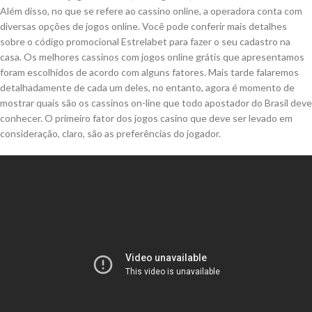
Além disso, no que se refere ao cassino online, a operadora conta com
diversas opções de jogos online. Você pode conferir mais detalhes
sobre o código promocional Estrelabet para fazer o seu cadastro na
casa. Os melhores cassinos com jogos online grátis que apresentamos
foram escolhidos de acordo com alguns fatores. Mais tarde falaremos
detalhadamente de cada um deles, no entanto, agora é momento de
mostrar quais são os cassinos on-line que todo apostador do Brasil deve
conhecer. O primeiro fator dos jogos casino que deve ser levado em
consideração, claro, são as preferências do jogador.