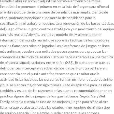
llamada o abrir un archivo adjunto al correo electrónico de forma
inmediata.Lo ponemos el primero en esta lista de juegos para niños al
aire libre porque tiene una serie de beneficios muy amplia. Dentro de
ellos, podemos mencionar el desarrollo de habilidades para la
socialización y el trabajo en equipo. Una renovación de las bases tácticas
del juego ofrece un gran control estratégico y un movimiento del equipo
aún más realista.Además, un nuevo modelo de IA alimentado por
información del mundo real influye sobre las tácticas de los jugadores
con los flamantes roles de jugador. Las plataformas de juegos en línea
más antiguas pueden usar métodos poco seguros para procesar las
credenciales de inicio de sesión. Esto las hace vulnerables a una técnica
de piratería llamada scripting entre sitios (XSS), lo que permite que los
delincuentes intercepten y roben dichos datos. Por otra parte, y en
consonancia con el punto anterior, tenemos que resaltar que la
actividad física hace que las personas tengan un mejor estado de ánimo,
y que se sientan mejor consigo mismas. Esto es aplicable para los niños
también, y es una de las razones por las que es recomendable poner en
práctica alguno de los juegos de los que hablamos. Según VeryWell
Family, saltar la cuerda es uno de los mejores juegos para niños al aire
libre, ya que se ajusta a todas las edades, y no requiere de ningún tipo
de equipo especial.Por ejemplo, puede parecer que los correos