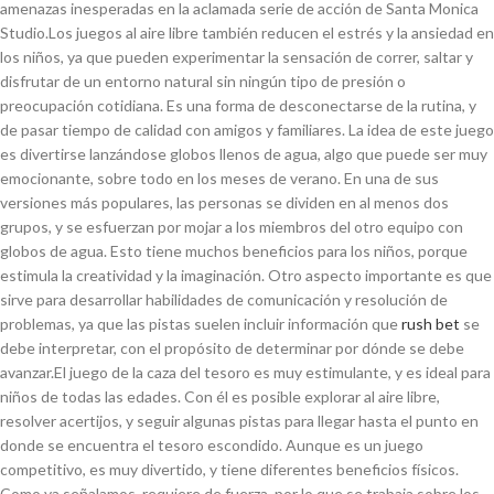
amenazas inesperadas en la aclamada serie de acción de Santa Monica
Studio.Los juegos al aire libre también reducen el estrés y la ansiedad en
los niños, ya que pueden experimentar la sensación de correr, saltar y
disfrutar de un entorno natural sin ningún tipo de presión o
preocupación cotidiana. Es una forma de desconectarse de la rutina, y
de pasar tiempo de calidad con amigos y familiares. La idea de este juego
es divertirse lanzándose globos llenos de agua, algo que puede ser muy
emocionante, sobre todo en los meses de verano. En una de sus
versiones más populares, las personas se dividen en al menos dos
grupos, y se esfuerzan por mojar a los miembros del otro equipo con
globos de agua. Esto tiene muchos beneficios para los niños, porque
estimula la creatividad y la imaginación. Otro aspecto importante es que
sirve para desarrollar habilidades de comunicación y resolución de
problemas, ya que las pistas suelen incluir información que
rush bet
se
debe interpretar, con el propósito de determinar por dónde se debe
avanzar.El juego de la caza del tesoro es muy estimulante, y es ideal para
niños de todas las edades. Con él es posible explorar al aire libre,
resolver acertijos, y seguir algunas pistas para llegar hasta el punto en
donde se encuentra el tesoro escondido. Aunque es un juego
competitivo, es muy divertido, y tiene diferentes beneficios físicos.
Como ya señalamos, requiere de fuerza, por lo que se trabaja sobre los