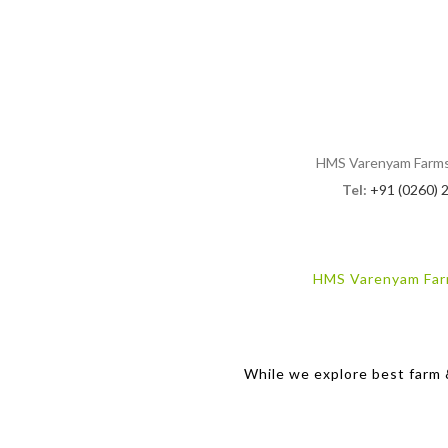
HMS Varenyam Farms, B
Tel:
+91 (0260) 
HMS Varenyam Fa
While we explore best farm &