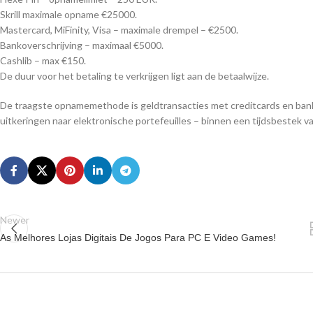
Skrill maximale opname €25000.
Mastercard, MiFinity, Visa – maximale drempel – €2500.
Bankoverschrijving – maximaal €5000.
Cashlib – max €150.
De duur voor het betaling te verkrijgen ligt aan de betaalwijze.
De traagste opnamemethode is geldtransacties met creditcards en bankt
uitkeringen naar elektronische portefeuilles – binnen een tijdsbestek v
Newer
As Melhores Lojas Digitais De Jogos Para PC E Video Games!