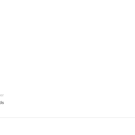
er
ds