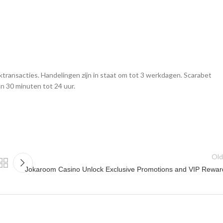
ransacties. Handelingen zijn in staat om tot 3 werkdagen. Scarabet
an 30 minuten tot 24 uur.
Old
Jokaroom Casino Unlock Exclusive Promotions and VIP Rewar