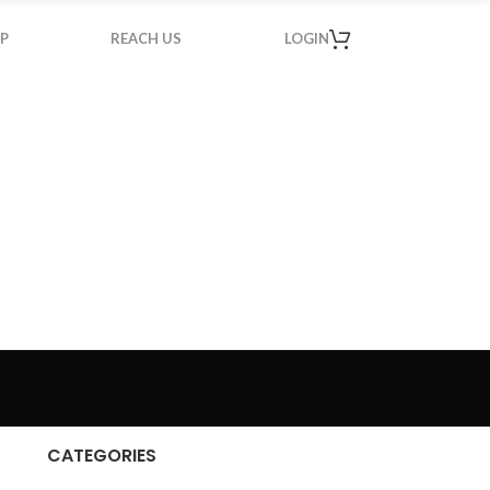
P
REACH US
LOGIN
CATEGORIES