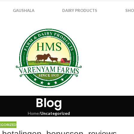
GAUSHALA
DAIRY PRODUCTS
SHO
Blog
Home
/
Uncategorized
EGORIZED
 betalingen, bonussen, reviews