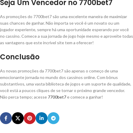
Seja Um Vencedor no 7700bet7
As promoções do 7700bet7 são uma excelente maneira de maximizar
suas chances de ganhar. Não importa se você é um novato ou um
jogador experiente, sempre há uma oportunidade esperando por você
no cassino. Comece a sua jornada de jogo hoje mesmo e aproveite todas
as vantagens que este incrível site tem a oferecer!
Conclusão
As novas promoções da 7700bet7 são apenas o começo de uma
emocionante jornada no mundo dos cassinos online. Com bônus
substantivos, uma vasta biblioteca de jogos e um suporte de qualidade,
você está a poucos cliques de se tornar o próximo grande vencedor.
Não perca tempo; acesse
7700bet7
e comece a ganhar!