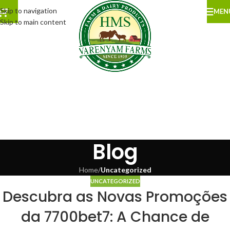
Skip to navigation
MEN
Skip to main content
Blog
Home
/
Uncategorized
UNCATEGORIZED
Descubra as Novas Promoções
da 7700bet7: A Chance de