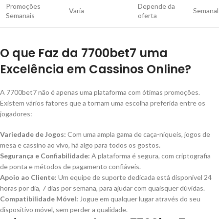
Promoções
Depende da
Varía
Semanal
Semanais
oferta
O que Faz da 7700bet7 uma
Excelência em Cassinos Online?
A 7700bet7 não é apenas uma plataforma com ótimas promoções.
Existem vários fatores que a tornam uma escolha preferida entre os
jogadores:
Variedade de Jogos:
Com uma ampla gama de caça-níqueis, jogos de
mesa e cassino ao vivo, há algo para todos os gostos.
Segurança e Confiabilidade:
A plataforma é segura, com criptografia
de ponta e métodos de pagamento confiáveis.
Apoio ao Cliente:
Um equipe de suporte dedicada está disponível 24
horas por dia, 7 dias por semana, para ajudar com quaisquer dúvidas.
Compatibilidade Móvel:
Jogue em qualquer lugar através do seu
dispositivo móvel, sem perder a qualidade.