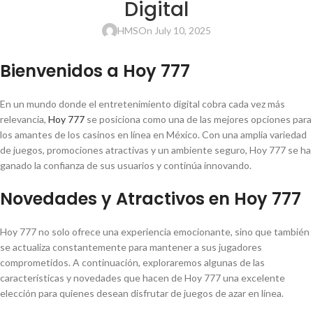
Digital
HMS
On July 10, 2025
Bienvenidos a Hoy 777
En un mundo donde el entretenimiento digital cobra cada vez más
relevancia,
Hoy 777
se posiciona como una de las mejores opciones para
los amantes de los casinos en línea en México. Con una amplia variedad
de juegos, promociones atractivas y un ambiente seguro, Hoy 777 se ha
ganado la confianza de sus usuarios y continúa innovando.
Novedades y Atractivos en Hoy 777
Hoy 777 no solo ofrece una experiencia emocionante, sino que también
se actualiza constantemente para mantener a sus jugadores
comprometidos. A continuación, exploraremos algunas de las
características y novedades que hacen de Hoy 777 una excelente
elección para quienes desean disfrutar de juegos de azar en línea.