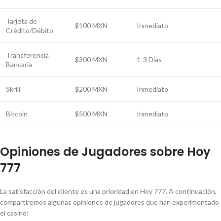
Tarjeta de
$100 MXN
Inmediato
Crédito/Débito
Transferencia
$300 MXN
1-3 Días
Bancaria
Skrill
$200 MXN
Inmediato
Bitcoin
$500 MXN
Inmediato
Opiniones de Jugadores sobre Hoy
777
La satisfacción del cliente es una prioridad en Hoy 777. A continuación,
compartiremos algunas opiniones de jugadores que han experimentado
el casino: