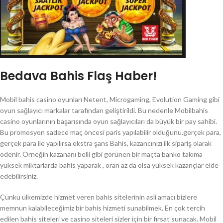
Bedava Bahis Flaş Haber!
Mobil bahis casino oyunları Netent, Microgaming, Evolution Gaming gibi
oyun sağlayıcı markalar tarafından geliştirildi. Bu nedenle Mobilbahis
casino oyunlarının başarısında oyun sağlayıcıları da büyük bir pay sahibi.
Bu promosyon sadece maç öncesi paris yapılabilir olduğunu.gerçek para,
gerçek para ile yapılırsa ekstra şans Bahis, kazancınızı ilk sipariş olarak
ödenir. Örneğin kazananı belli gibi görünen bir maçta banko takıma
yüksek miktarlarda bahis yaparak , oran az da olsa yüksek kazançlar elde
edebilirsiniz.
Çünkü ülkemizde hizmet veren bahis sitelerinin asli amacı bizlere
memnun kalabileceğimiz bir bahis hizmeti sunabilmek. En çok tercih
edilen bahis siteleri ve casino siteleri sizler için bir fırsat sunacak. Mobil