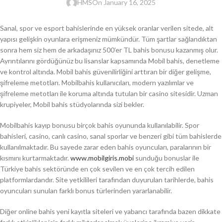
HMS
On January 16, 2025
Sanal, spor ve esport bahislerinde en yüksek oranlar verilen sitede, alt
yapısı gelişkin oyunlara erişmeniz mümkündür. Tüm şartlar sağlandıktan
sonra hem siz hem de arkadaşınız 500’er TL bahis bonusu kazanmış olur.
Ayrıntılarını gördüğünüz bu lisanslar kapsamında Mobil bahis, denetleme
ve kontrol altında. Mobil bahis güvenilirliğini arttıran bir diğer gelişme,
şifreleme metotları. Mobilbahis kullanıcıları, modern yazılımlar ve
şifreleme metotları ile koruma altında tutulan bir casino sitesidir. Uzman
krupiyeler, Mobil bahis stüdyolarında sizi bekler.
Mobilbahis kayıp bonusu birçok bahis oyununda kullanılabilir. Spor
bahisleri, casino, canlı casino, sanal sporlar ve benzeri gibi tüm bahislerde
kullanılmaktadır. Bu sayede zarar eden bahis oyuncuları, paralarının bir
kısmını kurtarmaktadır.
www.mobilgiris.mobi
sunduğu bonuslar ile
Türkiye bahis sektöründe en çok sevilen ve en çok tercih edilen
platformlardandır. Site yetkilileri tarafından duyurulan tarihlerde, bahis
oyuncuları sunulan farklı bonus türlerinden yararlanabilir.
Diğer online bahis yeni kayıtla siteleri ve yabancı tarafında bazen dikkate