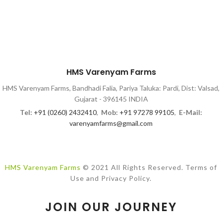
HMS Varenyam Farms
HMS Varenyam Farms, Bandhadi Falia, Pariya Taluka: Pardi, Dist: Valsad,
Gujarat - 396145 INDIA
Tel:
+91 (0260) 2432410
,
Mob:
+91 97278 99105
,
E-Mail:
varenyamfarms@gmail.com
HMS Varenyam Farms
© 2021 All Rights Reserved. Terms of
Use and Privacy Policy.
JOIN OUR JOURNEY