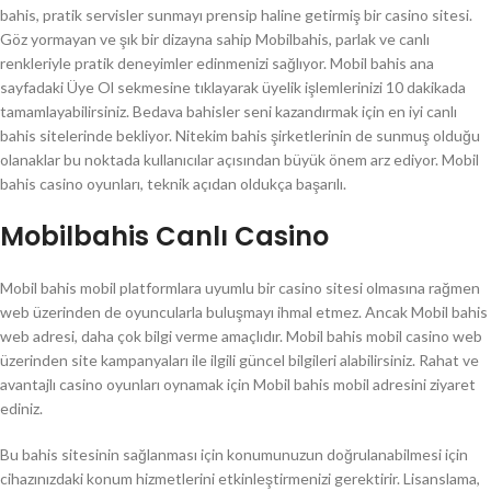
bahis, pratik servisler sunmayı prensip haline getirmiş bir casino sitesi.
Göz yormayan ve şık bir dizayna sahip Mobilbahis, parlak ve canlı
renkleriyle pratik deneyimler edinmenizi sağlıyor. Mobil bahis ana
sayfadaki Üye Ol sekmesine tıklayarak üyelik işlemlerinizi 10 dakikada
tamamlayabilirsiniz. Bedava bahisler seni kazandırmak için en iyi canlı
bahis sitelerinde bekliyor. Nitekim bahis şirketlerinin de sunmuş olduğu
olanaklar bu noktada kullanıcılar açısından büyük önem arz ediyor. Mobil
bahis casino oyunları, teknik açıdan oldukça başarılı.
Mobilbahis Canlı Casino
Mobil bahis mobil platformlara uyumlu bir casino sitesi olmasına rağmen
web üzerinden de oyuncularla buluşmayı ihmal etmez. Ancak Mobil bahis
web adresi, daha çok bilgi verme amaçlıdır. Mobil bahis mobil casino web
üzerinden site kampanyaları ile ilgili güncel bilgileri alabilirsiniz. Rahat ve
avantajlı casino oyunları oynamak için Mobil bahis mobil adresini ziyaret
ediniz.
Bu bahis sitesinin sağlanması için konumunuzun doğrulanabilmesi için
cihazınızdaki konum hizmetlerini etkinleştirmenizi gerektirir. Lisanslama,