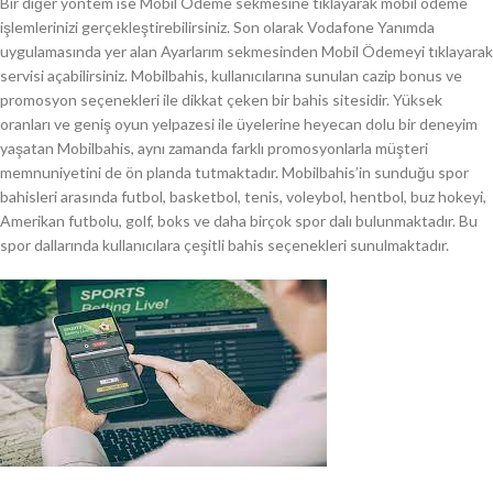
Bir diğer yöntem ise Mobil Ödeme sekmesine tıklayarak mobil ödeme
işlemlerinizi gerçekleştirebilirsiniz. Son olarak Vodafone Yanımda
uygulamasında yer alan Ayarlarım sekmesinden Mobil Ödemeyi tıklayarak
servisi açabilirsiniz. Mobilbahis, kullanıcılarına sunulan cazip bonus ve
promosyon seçenekleri ile dikkat çeken bir bahis sitesidir. Yüksek
oranları ve geniş oyun yelpazesi ile üyelerine heyecan dolu bir deneyim
yaşatan Mobilbahis, aynı zamanda farklı promosyonlarla müşteri
memnuniyetini de ön planda tutmaktadır. Mobilbahis’in sunduğu spor
bahisleri arasında futbol, basketbol, tenis, voleybol, ​​hentbol, buz hokeyi,
Amerikan futbolu, ​​golf, boks ve daha birçok spor dalı bulunmaktadır. Bu
spor dallarında kullanıcılara çeşitli bahis seçenekleri sunulmaktadır.