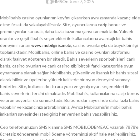
HMS
On June 7, 2025
Mobilbahis casino oyunlarının keyfini çıkarırken aynı zamanda kazanç elde
etme fırsatı da yakalayabilirsiniz. Site, oyuncularına cazip bonus ve
promosyonlar sunarak, daha fazla kazanma şansı tanımaktadır. Yüksek
oranlar ve çeşitli bahis seçenekleri ile kullanıcılarına avantajlı bir bahis
deneyimi sunan
www.mobilgiris.mobi
, casino oyunlarıyla da büyük bir ilgi
toplamaktadır. Mobilbahis, online bahis ve casino oyunları platformu
olarak faaliyet gösteren bir sitedir. Bahis severlerin spor bahisleri, canlı
bahis, casino oyunları ve canlı casino gibi birçok farklı kategoride oyun
oynamasına olanak sağlar. Mobilbahis, güvenilir ve lisanslı bir bahis sitesi
olarak bilinir ve üyelerine yüksek kalitede bir oyun deneyimi sunmayı
hedefler. Site, kullanıcı dostu ara yüzü ve geniş oyun seçenekleri ile
bahis severlerin tercihi olmaktadır. Mobilbahis, kullanıcılarına cazip bonus
ve promosyonlar da sunmaktadır. Bu bonuslar sayesinde daha fazla bahis
yapabilir ve kazancınızı artırabilirsiniz. Ayrıca Mobilbahis’in mobil bahis
imkanları sayesinde istediğiniz her yerden bahis yapabilirsiniz.
Cep telefonunuzun SMS kısmına SMS MOBILODEMEAC yazarak 7878’e
ücretsiz göndererek mobil ödeme yönteminizi aktif hale getirebilirsiniz.