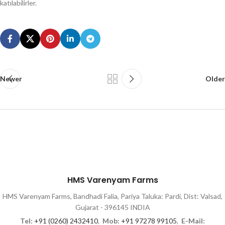
katılabilirler.
Newer
Older
HMS Varenyam Farms
HMS Varenyam Farms, Bandhadi Falia, Pariya Taluka: Pardi, Dist: Valsad,
Gujarat - 396145 INDIA
Tel:
+91 (0260) 2432410
,
Mob:
+91 97278 99105
,
E-Mail: