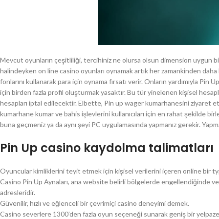
Mevcut oyunların çeşitliliği, tercihiniz ne olursa olsun dimension uygun b
halindeyken on line casino oyunları oynamak artık her zamankinden daha k
fonlarını kullanarak para için oynama fırsatı verir. Onların yardımıyla Pin Up
için birden fazla profil oluşturmak yasaktır. Bu tür yinelenen kişisel hesap
hesapları iptal edilecektir. Elbette, Pin up wager kumarhanesini ziyaret 
kumarhane kumar ve bahis işlevlerini kullanıcıları için en rahat şekilde bi
buna geçmeniz ya da aynı şeyi PC uygulamasında yapmanız gerekir. Yapmanı
Pin Up casino kaydolma talimatları
Oyuncular kimliklerini teyit etmek için kişisel verilerini içeren online bi
Casino Pin Up Aynaları, ana website belirli bölgelerde engellendiğinde ve
adresleridir.
Güvenilir, hızlı ve eğlenceli bir çevrimiçi casino deneyimi demek.
Casino severlere 1300’den fazla oyun seçeneği sunarak geniş bir yelpaz