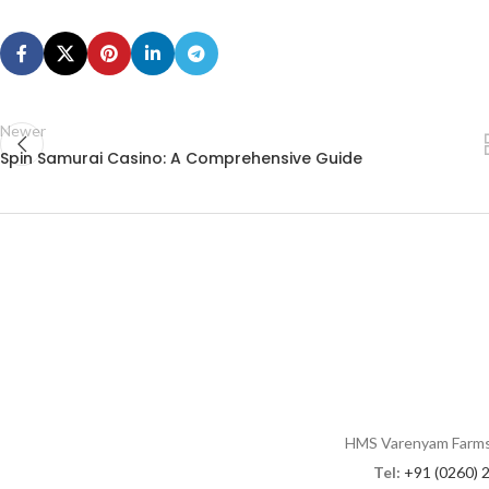
Newer
Spin Samurai Casino: A Comprehensive Guide
HMS Varenyam Farms, B
Tel:
+91 (0260) 