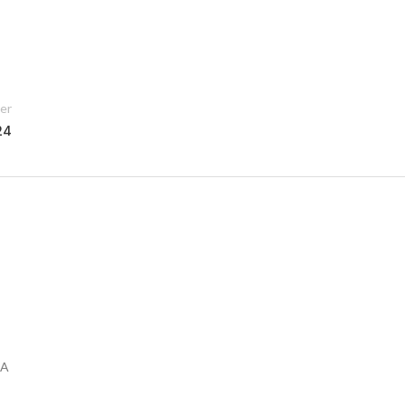
er
24
IA