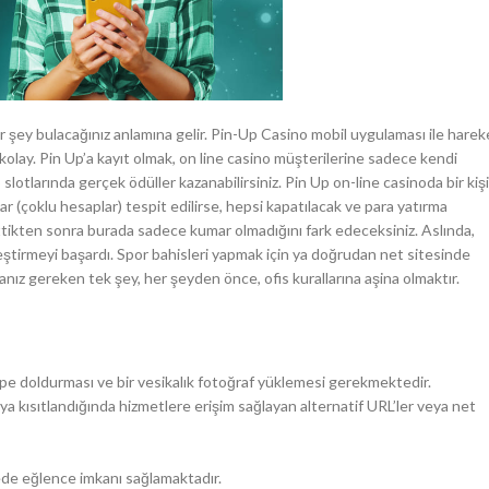
ir şey bulacağınız anlamına gelir. Pin-Up Casino mobil uygulaması ile harek
olay. Pin Up’a kayıt olmak, on line casino müşterilerine sadece kendi
 slotlarında gerçek ödüller kazanabilirsiniz. Pin Up on-line casinoda bir kişi
lar (çoklu hesaplar) tespit edilirse, hepsi kapatılacak ve para yatırma
ettikten sonra burada sadece kumar olmadığını fark edeceksiniz. Aslında,
rleştirmeyi başardı. Spor bahisleri yapmak için ya doğrudan net sitesinde
z gereken tek şey, her şeyden önce, ofis kurallarına aşina olmaktır.
r type doldurması ve bir vesikalık fotoğraf yüklemesi gerekmektedir.
ya kısıtlandığında hizmetlere erişim sağlayan alternatif URL’ler veya net
ede eğlence imkanı sağlamaktadır.