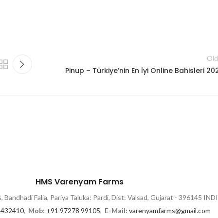
Old
Pinup – Türkiye’nin En İyi Online Bahisleri 20
HMS Varenyam Farms
andhadi Falia, Pariya Taluka: Pardi, Dist: Valsad, Gujarat - 396145 IND
2432410
,
Mob:
+91 97278 99105
,
E-Mail:
varenyamfarms@gmail.com