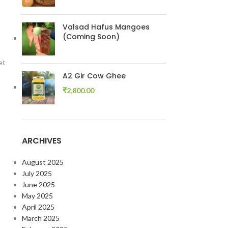
Valsad Hafus Mangoes
(Coming Soon)
et
A2 Gir Cow Ghee
₹
2,800.00
ARCHIVES
August 2025
July 2025
June 2025
May 2025
April 2025
March 2025