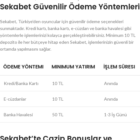
Sekabet Güvenilir Ödeme Yöntemleri
Sekabet, Türkiye’den oyuncular için güvenilir ödeme seçenekleri
sunmaktadır. Kredi kartı, banka kartı, e-cüzdan ve banka havalesi gibi
yöntemlerle işlemlerinizi kolayca gerçekleştirebilirsiniz. Minimum 10 TL
depozito ile her bütçeye hitap eden Sekabet, işlemlerinizin güvenli bir
ortamda yapılmasını sağlar.
ÖDEME YÖNTEMI
MINIMUM YATIRIM
İŞLEM SÜRESI
Kredi/Banka Kartı
10 TL
Anında
E-cüzdanlar
10 TL
Anında
Banka Havalesi
50 TL
1-3 İş Günü
Sekabet’te Cazip Bonuslar ve