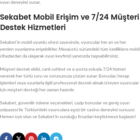
oyun deneyimi sunar.
Sekabet Mobil Erişim ve 7/24 Müşteri
Destek Hizmetleri
Sekabet’in mobil uyumlu sitesi sayesinde, oyuncular her an ve her
yerden oyunlarına erişebilirler. Masaüstü sürümdeki tüm özelliklere mobil
cihazlardan da ulaşarak oyun keyfinizi yanınızda taşıyabilirsiniz.
Müşteri destek ekibi, canlı sohbet ve e-posta yoluyla 7/24 hizmet
vererek her türlü soru ve sorununuza çözüm sunar. Bonuslar, hesap
işlemleri veya oyunlarla ilgili profesyonel destek almak isteyen oyuncular
için müşteri desteği her zaman hazırdır.
Sekabet, güvenilir ödeme seçenekleri, cazip bonuslar ve geniş oyun
yelpazesi ile Türkiye’deki oyunculara eşsiz bir casino deneyimi sunuyor.
Hemen üye olun ve Sekabet’in sunduğu fırsatları keşfetmeye başlayın!