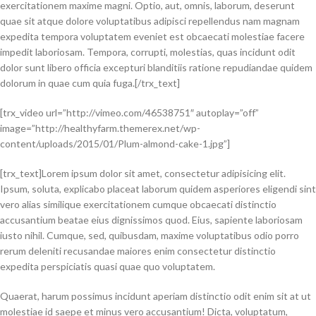
exercitationem maxime magni. Optio, aut, omnis, laborum, deserunt
quae sit atque dolore voluptatibus adipisci repellendus nam magnam
expedita tempora voluptatem eveniet est obcaecati molestiae facere
impedit laboriosam. Tempora, corrupti, molestias, quas incidunt odit
dolor sunt libero officia excepturi blanditiis ratione repudiandae quidem
dolorum in quae cum quia fuga.[/trx_text]
[trx_video url=”http://vimeo.com/46538751″ autoplay=”off”
image=”http://healthyfarm.themerex.net/wp-
content/uploads/2015/01/Plum-almond-cake-1.jpg”]
[trx_text]Lorem ipsum dolor sit amet, consectetur adipisicing elit.
Ipsum, soluta, explicabo placeat laborum quidem asperiores eligendi sint
vero alias similique exercitationem cumque obcaecati distinctio
accusantium beatae eius dignissimos quod. Eius, sapiente laboriosam
iusto nihil. Cumque, sed, quibusdam, maxime voluptatibus odio porro
rerum deleniti recusandae maiores enim consectetur distinctio
expedita perspiciatis quasi quae quo voluptatem.
Quaerat, harum possimus incidunt aperiam distinctio odit enim sit at ut
molestiae id saepe et minus vero accusantium! Dicta, voluptatum,