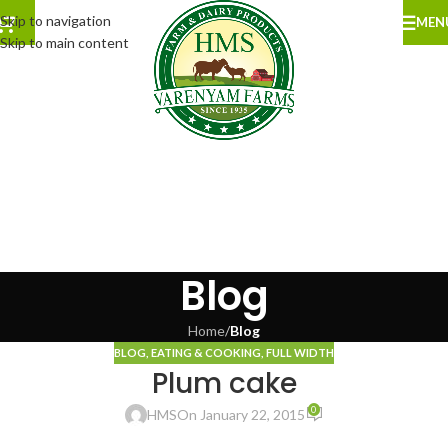
Skip to navigation
MEN
Skip to main content
Blog
Home
/
Blog
BLOG
,
EATING & COOKING
,
FULL WIDTH
Plum cake
0
HMS
On January 22, 2015