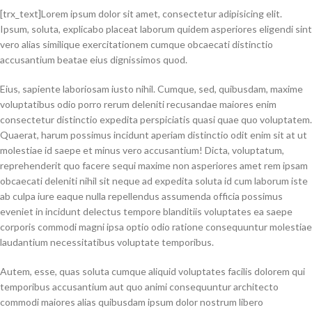
[trx_text]Lorem ipsum dolor sit amet, consectetur adipisicing elit.
Ipsum, soluta, explicabo placeat laborum quidem asperiores eligendi sint
vero alias similique exercitationem cumque obcaecati distinctio
accusantium beatae eius dignissimos quod.
Eius, sapiente laboriosam iusto nihil. Cumque, sed, quibusdam, maxime
voluptatibus odio porro rerum deleniti recusandae maiores enim
consectetur distinctio expedita perspiciatis quasi quae quo voluptatem.
Quaerat, harum possimus incidunt aperiam distinctio odit enim sit at ut
molestiae id saepe et minus vero accusantium! Dicta, voluptatum,
reprehenderit quo facere sequi maxime non asperiores amet rem ipsam
obcaecati deleniti nihil sit neque ad expedita soluta id cum laborum iste
ab culpa iure eaque nulla repellendus assumenda officia possimus
eveniet in incidunt delectus tempore blanditiis voluptates ea saepe
corporis commodi magni ipsa optio odio ratione consequuntur molestiae
laudantium necessitatibus voluptate temporibus.
Autem, esse, quas soluta cumque aliquid voluptates facilis dolorem qui
temporibus accusantium aut quo animi consequuntur architecto
commodi maiores alias quibusdam ipsum dolor nostrum libero