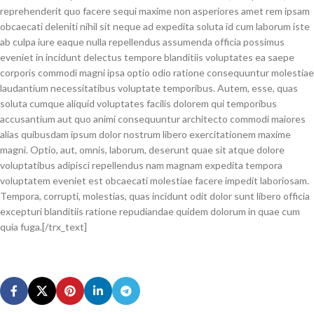
reprehenderit quo facere sequi maxime non asperiores amet rem ipsam
obcaecati deleniti nihil sit neque ad expedita soluta id cum laborum iste
ab culpa iure eaque nulla repellendus assumenda officia possimus
eveniet in incidunt delectus tempore blanditiis voluptates ea saepe
corporis commodi magni ipsa optio odio ratione consequuntur molestiae
laudantium necessitatibus voluptate temporibus. Autem, esse, quas
soluta cumque aliquid voluptates facilis dolorem qui temporibus
accusantium aut quo animi consequuntur architecto commodi maiores
alias quibusdam ipsum dolor nostrum libero exercitationem maxime
magni. Optio, aut, omnis, laborum, deserunt quae sit atque dolore
voluptatibus adipisci repellendus nam magnam expedita tempora
voluptatem eveniet est obcaecati molestiae facere impedit laboriosam.
Tempora, corrupti, molestias, quas incidunt odit dolor sunt libero officia
excepturi blanditiis ratione repudiandae quidem dolorum in quae cum
quia fuga.[/trx_text]