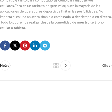
compatible tanto para computadoras como para dispositivos
celulares.Esto es un atributo de gran valor, pues la mayoría de las
aplicaciones de operadores deportivos limitan las posibilidades. No
importa si es una apuesta simple o combinada, a destiempo o en directo.
Todo lo podremos realizar desde la comodidad de nuestro teléfono
celular o tableta.
Newer
Older