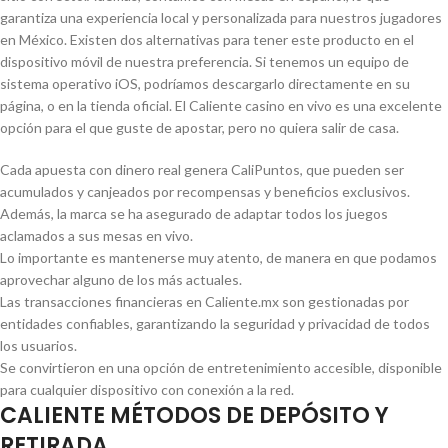
garantiza una experiencia local y personalizada para nuestros jugadores
en México. Existen dos alternativas para tener este producto en el
dispositivo móvil de nuestra preferencia. Si tenemos un equipo de
sistema operativo iOS, podríamos descargarlo directamente en su
página, o en la tienda oficial. El Caliente casino en vivo es una excelente
opción para el que guste de apostar, pero no quiera salir de casa.
Cada apuesta con dinero real genera CaliPuntos, que pueden ser
acumulados y canjeados por recompensas y beneficios exclusivos.
Además, la marca se ha asegurado de adaptar todos los juegos
aclamados a sus mesas en vivo.
Lo importante es mantenerse muy atento, de manera en que podamos
aprovechar alguno de los más actuales.
Las transacciones financieras en Caliente.mx son gestionadas por
entidades confiables, garantizando la seguridad y privacidad de todos
los usuarios.
Se convirtieron en una opción de entretenimiento accesible, disponible
para cualquier dispositivo con conexión a la red.
CALIENTE MÉTODOS DE DEPÓSITO Y
RETIRADA