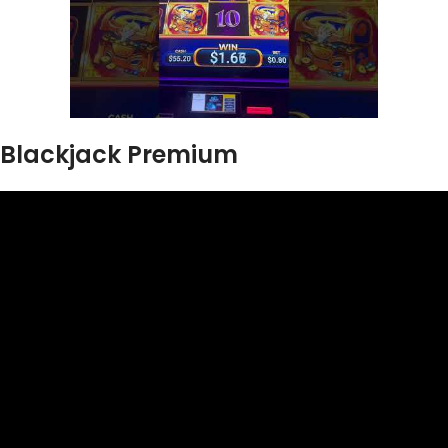
Blackjack Premium