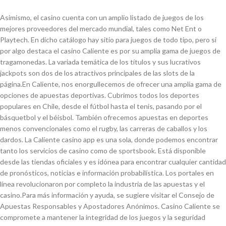
Asimismo, el casino cuenta con un amplio listado de juegos de los
mejores proveedores del mercado mundial, tales como Net Ent o
Playtech. En dicho catálogo hay sitio para juegos de todo tipo, pero si
por algo destaca el casino Caliente es por su amplia gama de juegos de
tragamonedas. La variada temática de los títulos y sus lucrativos
jackpots son dos de los atractivos principales de las slots de la
página.En Caliente, nos enorgullecemos de ofrecer una amplia gama de
opciones de apuestas deportivas. Cubrimos todos los deportes
populares en Chile, desde el fútbol hasta el tenis, pasando por el
básquetbol y el béisbol. También ofrecemos apuestas en deportes
menos convencionales como el rugby, las carreras de caballos y los
dardos. La Caliente casino app es una sola, donde podemos encontrar
tanto los servicios de casino como de sportsbook. Está disponible
desde las tiendas oficiales y es idónea para encontrar cualquier cantidad
de pronósticos, noticias e información probabilística. Los portales en
línea revolucionaron por completo la industria de las apuestas y el
casino.Para más información y ayuda, se sugiere visitar el Consejo de
Apuestas Responsables y Apostadores Anónimos. Casino Caliente se
compromete a mantener la integridad de los juegos y la seguridad