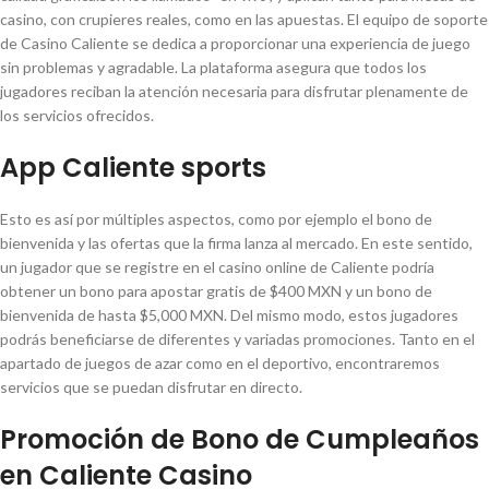
casino, con crupieres reales, como en las apuestas. El equipo de soporte
de Casino Caliente se dedica a proporcionar una experiencia de juego
sin problemas y agradable. La plataforma asegura que todos los
jugadores reciban la atención necesaria para disfrutar plenamente de
los servicios ofrecidos.
App Caliente sports
Esto es así por múltiples aspectos, como por ejemplo el bono de
bienvenida y las ofertas que la firma lanza al mercado. En este sentido,
un jugador que se registre en el casino online de Caliente podría
obtener un bono para apostar gratis de $400 MXN y un bono de
bienvenida de hasta $5,000 MXN. Del mismo modo, estos jugadores
podrás beneficiarse de diferentes y variadas promociones. Tanto en el
apartado de juegos de azar como en el deportivo, encontraremos
servicios que se puedan disfrutar en directo.
Promoción de Bono de Cumpleaños
en Caliente Casino