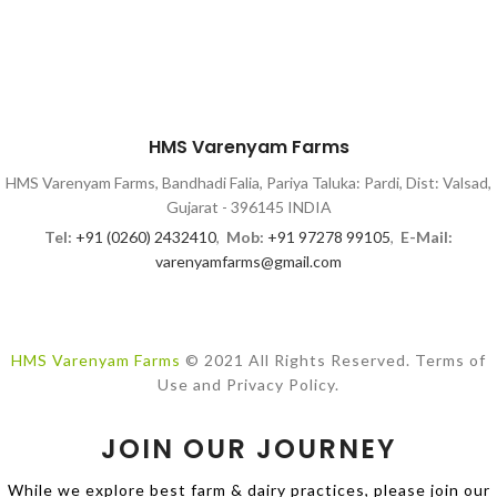
HMS Varenyam Farms
HMS Varenyam Farms, Bandhadi Falia, Pariya Taluka: Pardi, Dist: Valsad,
Gujarat - 396145 INDIA
Tel:
+91 (0260) 2432410
,
Mob:
+91 97278 99105
,
E-Mail:
varenyamfarms@gmail.com
HMS Varenyam Farms
© 2021 All Rights Reserved. Terms of
Use and Privacy Policy.
JOIN OUR JOURNEY
While we explore best farm & dairy practices, please join our