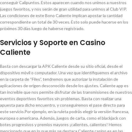
conseguir Calipuntos. Estos aparecen cuando nos unimos a nuestros
juegos favoritos, y nos serán de gran utilidad para unirnos al Club VIP.
Las condiciones de este Bono Caliente implican apostar la cantidad
correspondiente un total de 30 veces. Esto solo puede hacerse en los
próximos 30 días luego de haberse registrado.
Servicios y Soporte en Casino
Caliente
Basta con descargar la APK Caliente desde su sitio oficial, desde el
dispositivo móvil o computador. Una vez que identifiquemos el archivo
en la carpeta de “Files”, tendremos que autorizar la instalación de
aplicaciones de origen desconocido desde los ajustes. Caliente app es
tan increíble que nos permite disfrutar de las transmisiones de nuestros
eventos deportivos favoritos sin problemas. Basta con realizar una
apuesta para dicho encuentro, y conseguiremos el pase directo para
este servicio.Por ejemplo, en la ruleta podrás elegir la versión francesa,
europea o americana. Además, juegos de carta, como el blackjack con
botes progresivos y premios mayores ¡calientes, calientes! Hemos
mencionado que en lo que más se destaca Caliente casino es en las