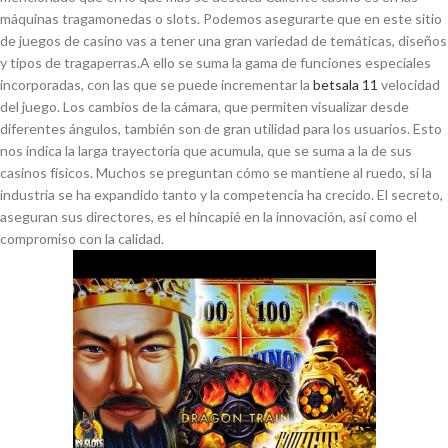
máquinas tragamonedas o slots. Podemos asegurarte que en este sitio
de juegos de casino vas a tener una gran variedad de temáticas, diseños
y tipos de tragaperras.A ello se suma la gama de funciones especiales
incorporadas, con las que se puede incrementar la
betsala 11
velocidad
del juego. Los cambios de la cámara, que permiten visualizar desde
diferentes ángulos, también son de gran utilidad para los usuarios. Esto
nos indica la larga trayectoria que acumula, que se suma a la de sus
casinos físicos. Muchos se preguntan cómo se mantiene al ruedo, si la
industria se ha expandido tanto y la competencia ha crecido. El secreto,
aseguran sus directores, es el hincapié en la innovación, así como el
compromiso con la calidad.