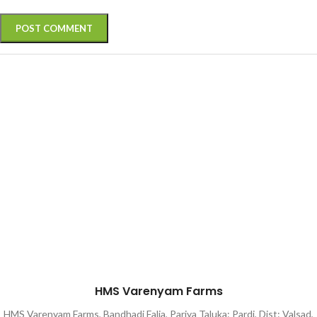
HMS Varenyam Farms
HMS Varenyam Farms, Bandhadi Falia, Pariya Taluka: Pardi, Dist: Valsad,