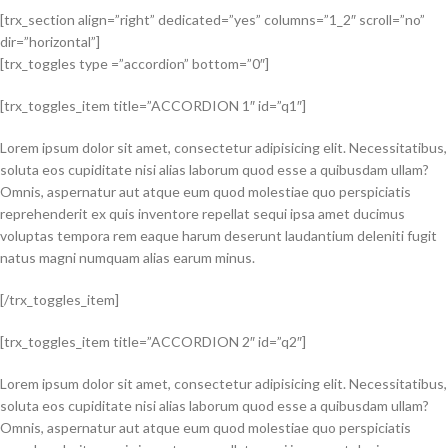
[trx_section align=”right” dedicated=”yes” columns=”1_2″ scroll=”no”
dir=”horizontal”]
[trx_toggles type =”accordion” bottom=”0″]
[trx_toggles_item title=”ACCORDION 1″ id=”q1″]
Lorem ipsum dolor sit amet, consectetur adipisicing elit. Necessitatibus,
soluta eos cupiditate nisi alias laborum quod esse a quibusdam ullam?
Omnis, aspernatur aut atque eum quod molestiae quo perspiciatis
reprehenderit ex quis inventore repellat sequi ipsa amet ducimus
voluptas tempora rem eaque harum deserunt laudantium deleniti fugit
natus magni numquam alias earum minus.
[/trx_toggles_item]
[trx_toggles_item title=”ACCORDION 2″ id=”q2″]
Lorem ipsum dolor sit amet, consectetur adipisicing elit. Necessitatibus,
soluta eos cupiditate nisi alias laborum quod esse a quibusdam ullam?
Omnis, aspernatur aut atque eum quod molestiae quo perspiciatis