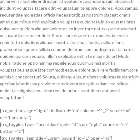
animi velit modi eligendi magni id beatae recusandae ipsam obcaecati
incidunt voluptas facere odit voluptatum tempore dolores. Accusamus,
recusandae molestias officia necessitatibus nostrum placeat omnis
amet quo minus nihil explicabo voluptate cupiditate id ab eius maiores
quisquam quidem aliquam voluptas ex inventore natus quae obcaecati
accusantium repellendus? Porro, consequuntur ex molestiae nulla
cupiditate doloribus aliquam soluta. Ducimus, facilis, nulla, minus,
praesentium quos mollitia cumque dolorum commodi cum dicta natus
quidem qui consequatur illum explicabo est iste magni dolor! Modi,
nobis, ratione optio minima repellendus ducimus nisi mollitia
voluptatibus atque iste commodi eaque dolore quis rem facilis tempore
adipisci consectetur? Soluta, quidem, eius, maiores voluptas laudantium
aperiam laboriosam provident eos inventore quibusdam sed officia
molestias dignissimos illum rem doloribus sunt deserunt animi
voluptatum!
[trx_section align=”right” dedicated=”no” columns=”1_2″ scroll=”no”
dir=”horizontal”]
[trx_toggles type =”accordion” style=”3″ icon=”right” counter=”on”
bottom=”0″]
[trx_toggles_item title=”Lorem ipsum 1″ id=”1″ open=”no”]