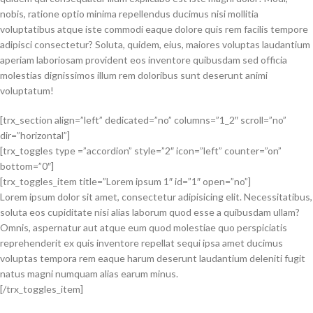
nobis, ratione optio minima repellendus ducimus nisi mollitia
voluptatibus atque iste commodi eaque dolore quis rem facilis tempore
adipisci consectetur? Soluta, quidem, eius, maiores voluptas laudantium
aperiam laboriosam provident eos inventore quibusdam sed officia
molestias dignissimos illum rem doloribus sunt deserunt animi
voluptatum!
[trx_section align=”left” dedicated=”no” columns=”1_2″ scroll=”no”
dir=”horizontal”]
[trx_toggles type =”accordion” style=”2″ icon=”left” counter=”on”
bottom=”0″]
[trx_toggles_item title=”Lorem ipsum 1″ id=”1″ open=”no”]
Lorem ipsum dolor sit amet, consectetur adipisicing elit. Necessitatibus,
soluta eos cupiditate nisi alias laborum quod esse a quibusdam ullam?
Omnis, aspernatur aut atque eum quod molestiae quo perspiciatis
reprehenderit ex quis inventore repellat sequi ipsa amet ducimus
voluptas tempora rem eaque harum deserunt laudantium deleniti fugit
natus magni numquam alias earum minus.
[/trx_toggles_item]