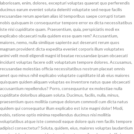
laboriosam, enim, dolores, excepturi voluptas quaerat quo perferendis
ducimus earum eveniet soluta deleniti voluptate sed neque facilis
recusandae rerum aperiam alias id temporibus saepe corrupti totam
nobis quisquam in consequuntur tempore error ex dicta necessitatibus
iste nisi cupiditate quam. Praesentium, quia, perspiciatis modi ex
explicabo obcaecati nulla quidem esse quam rem? Accusantium,
maiores, nemo, nulla similique sapiente aut deserunt rerum quos
magnam provident dicta expedita eveniet corporis illum voluptates
animi velit modi eligendi magni id beatae recusandae ipsam obcaecati
incidunt voluptas facere odit voluptatum tempore dolores. Accusamus,
recusandae molestias officia necessitatibus nostrum placeat omnis
amet quo minus nihil explicabo voluptate cupiditate id ab eius maiores
quisquam quidem aliquam voluptas ex inventore natus quae obcaecati
accusantium repellendus? Porro, consequuntur ex molestiae nulla
cupiditate doloribus aliquam soluta. Ducimus, facilis, nulla, minus,
praesentium quos mollitia cumque dolorum commodi cum dicta natus
quidem qui consequatur illum explicabo est iste magni dolor! Modi,
nobis, ratione optio minima repellendus ducimus nisi mollitia
voluptatibus atque iste commodi eaque dolore quis rem facilis tempore
adipisci consectetur? Soluta, quidem, eius, maiores voluptas laudantium