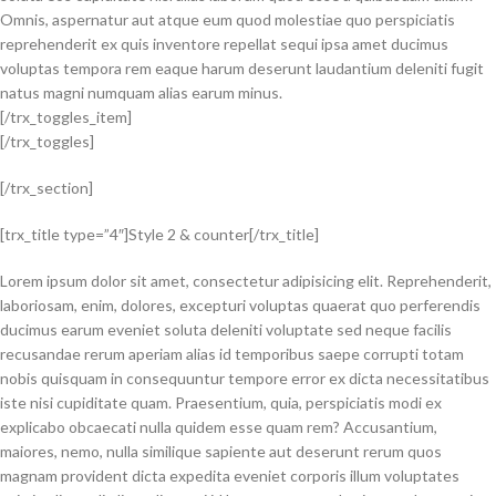
Omnis, aspernatur aut atque eum quod molestiae quo perspiciatis
reprehenderit ex quis inventore repellat sequi ipsa amet ducimus
voluptas tempora rem eaque harum deserunt laudantium deleniti fugit
natus magni numquam alias earum minus.
[/trx_toggles_item]
[/trx_toggles]
[/trx_section]
[trx_title type=”4″]Style 2 & counter[/trx_title]
Lorem ipsum dolor sit amet, consectetur adipisicing elit. Reprehenderit,
laboriosam, enim, dolores, excepturi voluptas quaerat quo perferendis
ducimus earum eveniet soluta deleniti voluptate sed neque facilis
recusandae rerum aperiam alias id temporibus saepe corrupti totam
nobis quisquam in consequuntur tempore error ex dicta necessitatibus
iste nisi cupiditate quam. Praesentium, quia, perspiciatis modi ex
explicabo obcaecati nulla quidem esse quam rem? Accusantium,
maiores, nemo, nulla similique sapiente aut deserunt rerum quos
magnam provident dicta expedita eveniet corporis illum voluptates