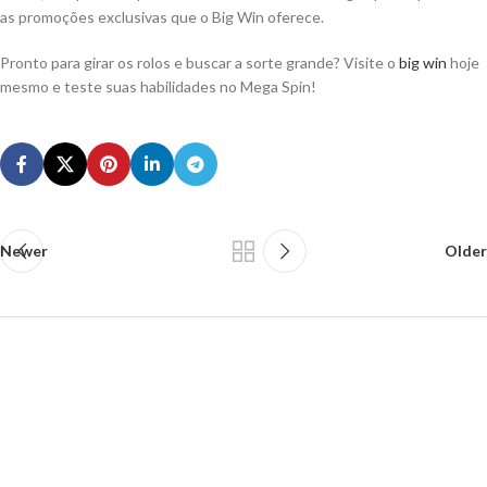
as promoções exclusivas que o Big Win oferece.
Pronto para girar os rolos e buscar a sorte grande? Visite o
big win
hoje
mesmo e teste suas habilidades no Mega Spin!
Newer
Older