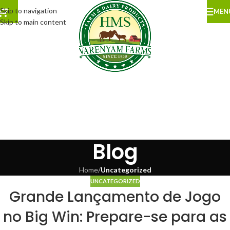
Skip to navigation
MEN
Skip to main content
Blog
Home
/
Uncategorized
UNCATEGORIZED
Grande Lançamento de Jogo
no Big Win: Prepare-se para as