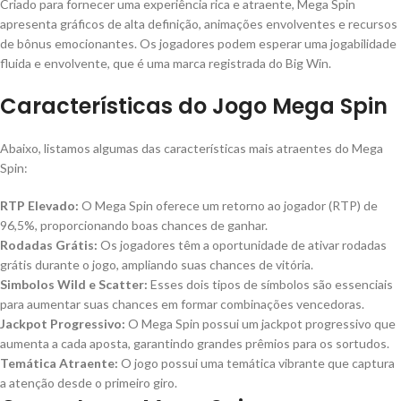
Criado para fornecer uma experiência rica e atraente, Mega Spin
apresenta gráficos de alta definição, animações envolventes e recursos
de bônus emocionantes. Os jogadores podem esperar uma jogabilidade
fluida e envolvente, que é uma marca registrada do Big Win.
Características do Jogo Mega Spin
Abaixo, listamos algumas das características mais atraentes do Mega
Spin:
RTP Elevado:
O Mega Spin oferece um retorno ao jogador (RTP) de
96,5%, proporcionando boas chances de ganhar.
Rodadas Grátis:
Os jogadores têm a oportunidade de ativar rodadas
grátis durante o jogo, ampliando suas chances de vitória.
Simbolos Wild e Scatter:
Esses dois tipos de símbolos são essenciais
para aumentar suas chances em formar combinações vencedoras.
Jackpot Progressivo:
O Mega Spin possui um jackpot progressivo que
aumenta a cada aposta, garantindo grandes prêmios para os sortudos.
Temática Atraente:
O jogo possui uma temática vibrante que captura
a atenção desde o primeiro giro.