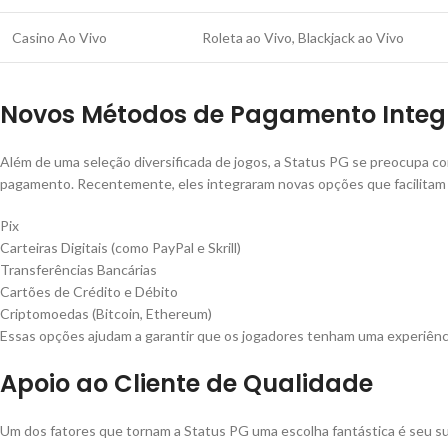
Casino Ao Vivo
Roleta ao Vivo, Blackjack ao Vivo
Novos Métodos de Pagamento Integ
Além de uma seleção diversificada de jogos, a Status PG se preocupa c
pagamento. Recentemente, eles integraram novas opções que facilitam
Pix
Carteiras Digitais (como PayPal e Skrill)
Transferências Bancárias
Cartões de Crédito e Débito
Criptomoedas (Bitcoin, Ethereum)
Essas opções ajudam a garantir que os jogadores tenham uma experiência
Apoio ao Cliente de Qualidade
Um dos fatores que tornam a Status PG uma escolha fantástica é seu supo