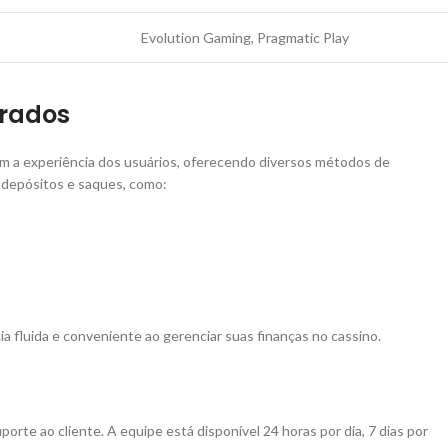
Evolution Gaming, Pragmatic Play
rados
om a experiência dos usuários, oferecendo diversos métodos de
 depósitos e saques, como:
 fluida e conveniente ao gerenciar suas finanças no cassino.
rte ao cliente. A equipe está disponível 24 horas por dia, 7 dias por