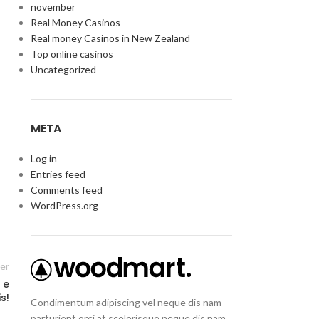
november
Real Money Casinos
Real money Casinos in New Zealand
Top online casinos
Uncategorized
META
Log in
Entries feed
Comments feed
WordPress.org
er
 e
s!
Condimentum adipiscing vel neque dis nam
parturient orci at scelerisque neque dis nam