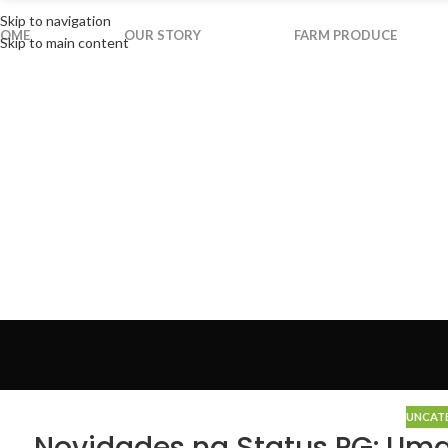
Skip to navigation
OME
OUR STORY
FARM PRODUCE
Skip to main content
UNCAT
Novidades na Status PG: Uma 