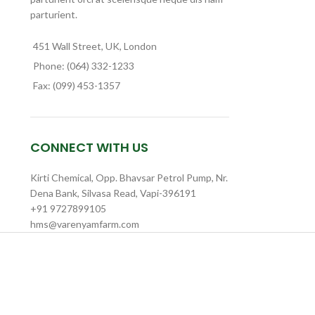
parturient.
451 Wall Street, UK, London
Phone: (064) 332-1233
Fax: (099) 453-1357
CONNECT WITH US
Kirti Chemical, Opp. Bhavsar Petrol Pump, Nr.
Dena Bank, Silvasa Read, Vapi-396191
+91 9727899105
hms@varenyamfarm.com