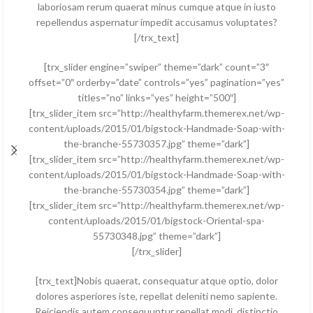
laboriosam rerum quaerat minus cumque atque in iusto
repellendus aspernatur impedit accusamus voluptates?
[/trx_text]
[trx_slider engine=”swiper” theme=”dark” count=”3″
offset=”0″ orderby=”date” controls=”yes” pagination=”yes”
titles=”no” links=”yes” height=”500″]
[trx_slider_item src=”http://healthyfarm.themerex.net/wp-
content/uploads/2015/01/bigstock-Handmade-Soap-with-
the-branche-55730357.jpg” theme=”dark”]
[trx_slider_item src=”http://healthyfarm.themerex.net/wp-
content/uploads/2015/01/bigstock-Handmade-Soap-with-
the-branche-55730354.jpg” theme=”dark”]
[trx_slider_item src=”http://healthyfarm.themerex.net/wp-
content/uploads/2015/01/bigstock-Oriental-spa-
55730348.jpg” theme=”dark”]
[/trx_slider]
[trx_text]Nobis quaerat, consequatur atque optio, dolor
dolores asperiores iste, repellat deleniti nemo sapiente.
Reiciendis autem consequuntur repellat modi, distinctio