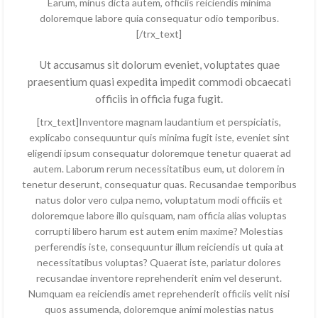
Earum, minus dicta autem, officiis reiciendis minima
doloremque labore quia consequatur odio temporibus.
[/trx_text]
Ut accusamus sit dolorum eveniet, voluptates quae
praesentium quasi expedita impedit commodi obcaecati
officiis in officia fuga fugit.
[trx_text]Inventore magnam laudantium et perspiciatis,
explicabo consequuntur quis minima fugit iste, eveniet sint
eligendi ipsum consequatur doloremque tenetur quaerat ad
autem. Laborum rerum necessitatibus eum, ut dolorem in
tenetur deserunt, consequatur quas. Recusandae temporibus
natus dolor vero culpa nemo, voluptatum modi officiis et
doloremque labore illo quisquam, nam officia alias voluptas
corrupti libero harum est autem enim maxime? Molestias
perferendis iste, consequuntur illum reiciendis ut quia at
necessitatibus voluptas? Quaerat iste, pariatur dolores
recusandae inventore reprehenderit enim vel deserunt.
Numquam ea reiciendis amet reprehenderit officiis velit nisi
quos assumenda, doloremque animi molestias natus