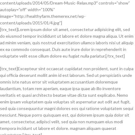
content/uploads/2014/05/Dream-Music-Relax.mp3″ controls=”show”
autoplay=”off” width=”100%”
image=”http://healthyfarm.themerex.net/wp-
content/uploads/2015/01/4.jpg”]
[trx_text]Lorem ipsum dolor sit amet, consectetur adipisicing elit, sed
do eiusmod tempor incididunt ut labore et dolore magna aliqua. Ut enim
ad minim veniam, quis nostrud exercitation ullamco laboris nisi ut aliquip
ex ea commodo consequat. Duis aute irure dolor in reprehenderit in
voluptate velit esse cillum dolore eu fugiat nulla pariatur.[/trx_text]
[trx_text]Excepteur sint occaecat cupidatat non proident, sunt in culpa
qui officia deserunt mollit anim id est laborum. Sed ut perspiciatis unde
omnis iste natus error sit voluptatem accusantium doloremque
laudantium, totam rem aperiam, eaque ipsa quae ab illo inventore
veritatis et quasi architecto beatae vitae dicta sunt explicabo. Nemo
enim ipsam voluptatem quia voluptas sit aspernatur aut odit aut fugit,
sed quia consequuntur magni dolores eos qui ratione voluptatem sequi
nesciunt. Neque porro quisquam est, qui dolorem ipsum quia dolor sit
amet, consectetur, adipisci velit, sed quia non numquam eius modi
tempora incidunt ut labore et dolore. magnam aliquam quaerat
voluptatem.[/trx_text]