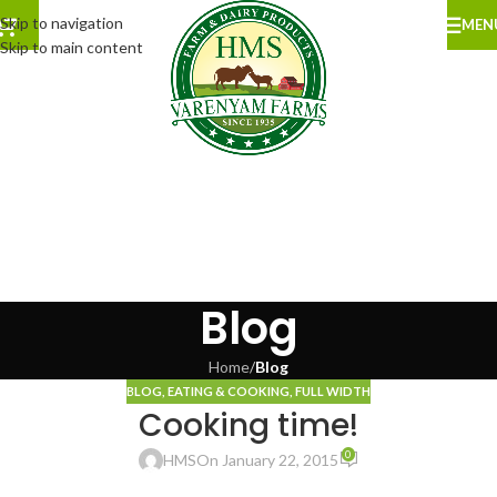
Skip to navigation
MEN
Skip to main content
Blog
Home
/
Blog
BLOG
,
EATING & COOKING
,
FULL WIDTH
Cooking time!
0
HMS
On January 22, 2015