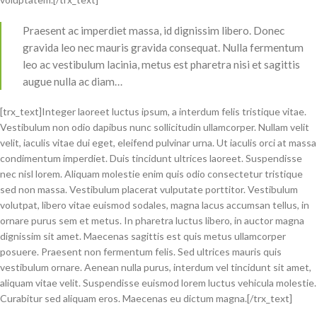
Praesent ac imperdiet massa, id dignissim libero. Donec
gravida leo nec mauris gravida consequat. Nulla fermentum
leo ac vestibulum lacinia, metus est pharetra nisi et sagittis
augue nulla ac diam…
[trx_text]Integer laoreet luctus ipsum, a interdum felis tristique vitae.
Vestibulum non odio dapibus nunc sollicitudin ullamcorper. Nullam velit
velit, iaculis vitae dui eget, eleifend pulvinar urna. Ut iaculis orci at massa
condimentum imperdiet. Duis tincidunt ultrices laoreet. Suspendisse
nec nisl lorem. Aliquam molestie enim quis odio consectetur tristique
sed non massa. Vestibulum placerat vulputate porttitor. Vestibulum
volutpat, libero vitae euismod sodales, magna lacus accumsan tellus, in
ornare purus sem et metus. In pharetra luctus libero, in auctor magna
dignissim sit amet. Maecenas sagittis est quis metus ullamcorper
posuere. Praesent non fermentum felis. Sed ultrices mauris quis
vestibulum ornare. Aenean nulla purus, interdum vel tincidunt sit amet,
aliquam vitae velit. Suspendisse euismod lorem luctus vehicula molestie.
Curabitur sed aliquam eros. Maecenas eu dictum magna.[/trx_text]