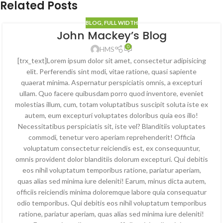
Related Posts
BLOG
,
FULL WIDTH
John Mackey’s Blog
0
HMS
[trx_text]Lorem ipsum dolor sit amet, consectetur adipisicing
elit. Perferendis sint modi, vitae ratione, quasi sapiente
quaerat minima. Aspernatur perspiciatis omnis, a excepturi
ullam. Quo facere quibusdam porro quod inventore, eveniet
molestias illum, cum, totam voluptatibus suscipit soluta iste ex
autem, eum excepturi voluptates doloribus quia eos illo!
Necessitatibus perspiciatis sit, iste vel? Blanditiis voluptates
commodi, tenetur vero aperiam reprehenderit! Officia
voluptatum consectetur reiciendis est, ex consequuntur,
omnis provident dolor blanditiis dolorum excepturi. Qui debitis
eos nihil voluptatum temporibus ratione, pariatur aperiam,
quas alias sed minima iure deleniti! Earum, minus dicta autem,
officiis reiciendis minima doloremque labore quia consequatur
odio temporibus. Qui debitis eos nihil voluptatum temporibus
ratione, pariatur aperiam, quas alias sed minima iure deleniti!