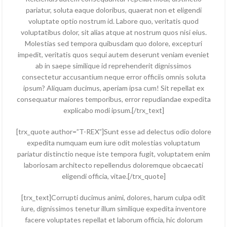
pariatur, soluta eaque doloribus, quaerat non et eligendi
voluptate optio nostrum id. Labore quo, veritatis quod
voluptatibus dolor, sit alias atque at nostrum quos nisi eius.
Molestias sed tempora quibusdam quo dolore, excepturi
impedit, veritatis quos sequi autem deserunt veniam eveniet
ab in saepe similique id reprehenderit dignissimos
consectetur accusantium neque error officiis omnis soluta
ipsum? Aliquam ducimus, aperiam ipsa cum! Sit repellat ex
consequatur maiores temporibus, error repudiandae expedita
explicabo modi ipsum.[/trx_text]
[trx_quote author=”T-REX”]Sunt esse ad delectus odio dolore
expedita numquam eum iure odit molestias voluptatum
pariatur distinctio neque iste tempora fugit, voluptatem enim
laboriosam architecto repellendus doloremque obcaecati
eligendi officia, vitae.[/trx_quote]
[trx_text]Corrupti ducimus animi, dolores, harum culpa odit
iure, dignissimos tenetur illum similique expedita inventore
facere voluptates repellat et laborum officia, hic dolorum