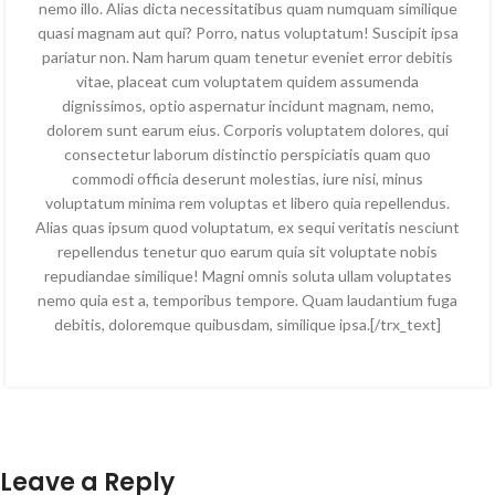
nemo illo. Alias dicta necessitatibus quam numquam similique
quasi magnam aut qui? Porro, natus voluptatum! Suscipit ipsa
pariatur non. Nam harum quam tenetur eveniet error debitis
vitae, placeat cum voluptatem quidem assumenda
dignissimos, optio aspernatur incidunt magnam, nemo,
dolorem sunt earum eius. Corporis voluptatem dolores, qui
consectetur laborum distinctio perspiciatis quam quo
commodi officia deserunt molestias, iure nisi, minus
voluptatum minima rem voluptas et libero quia repellendus.
Alias quas ipsum quod voluptatum, ex sequi veritatis nesciunt
repellendus tenetur quo earum quia sit voluptate nobis
repudiandae similique! Magni omnis soluta ullam voluptates
nemo quia est a, temporibus tempore. Quam laudantium fuga
debitis, doloremque quibusdam, similique ipsa.[/trx_text]
Leave a Reply