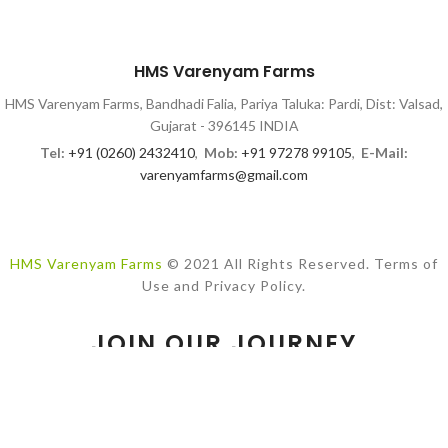
HMS Varenyam Farms
HMS Varenyam Farms, Bandhadi Falia, Pariya Taluka: Pardi, Dist: Valsad,
Gujarat - 396145 INDIA
Tel:
+91 (0260) 2432410
,
Mob:
+91 97278 99105
,
E-Mail:
varenyamfarms@gmail.com
HMS Varenyam Farms
© 2021 All Rights Reserved. Terms of
Use and Privacy Policy.
JOIN OUR JOURNEY
While we explore best farm & dairy practices, please join our
newsletter to know how we impact lives!