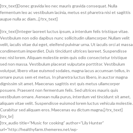
[trx_text]Donec gravida leo nec mauris gravida consequat. Nulla
fermentum leo ac vestibulum lacinia, metus est pharetra nisi et sagittis
augue nulla ac diam…[/trx_text]
[trx_text]Integer laoreet luctus ipsum, a interdum felis tristique vitae.
Vestibulum non odio dapibus nunc sollicitudin ullamcorper. Nullam velit
velit, iaculis vitae dui eget, eleifend pulvinar urna. Ut iaculis orci at massa
condimentum imperdiet. Duis tincidunt ultrices laoreet. Suspendisse
nec nisl lorem. Aliquam molestie enim quis odio consectetur tristique
sed non massa. Vestibulum placerat vulputate porttitor. Vestibulum
volutpat, libero vitae euismod sodales, magna lacus accumsan tellus, in
ornare purus sem et metus. In pharetra luctus libero, in auctor magna
dignissim sit amet. Maecenas sagittis est quis metus ullamcorper
posuere. Praesent non fermentum felis. Sed ultrices mauris quis
vestibulum ornare. Aenean nulla purus, interdum vel tincidunt sit amet,
aliquam vitae velit. Suspendisse euismod lorem luctus vehicula molestie.
Curabitur sed aliquam eros. Maecenas eu dictum magna.[/trx_text]
[trx_br]
[trx_audio title=”Music for cooking” author=”Lily Hunter”
url=”http://healthyfarm.themerex.net/wp-