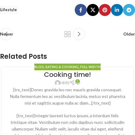
Lifestyle
Newer
Older
Related Posts
BLOG
,
EATING & COOKING
,
FULL WIDTH
Cooking time!
0
HMS
[trx_text]Donec gravida leo nec mauris gravida consequat.
Nulla fermentum leo ac vestibulum lacinia, metus est pharetra
nisi et sagittis augue nulla ac diam…[/trx_text]
[trx_text]Integer laoreet luctus ipsum, a interdum felis
tristique vitae. Vestibulum non odio dapibus nunc sollicitudin
ullamcorper. Nullam velit velit, iaculis vitae dui eget, eleifend