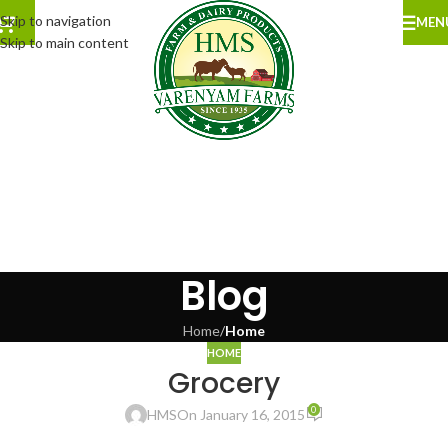
Skip to navigation
MEN
Skip to main content
Blog
Home
/
Home
HOME
Grocery
0
HMS
On January 16, 2015