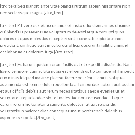
[trx_text]Sed blandit, ante vitae blandit rutrum sapien nisl ornare nibh
nec scelerisque magna.[/trx_text]
[trx_text]At vero eos et accusamus et iusto odio dignissimos ducimus
qui blanditiis praesentium voluptatum deleniti atque corrupti quos
dolores et quas molestias excepturi sint occaecati cupiditate non
provident, similique sunt in culpa qui officia deserunt mollitia animi, id
est laborum et dolorum fuga.[/trx_text]
[trx_text]Et harum quidem rerum facilis est et expedita distinctio. Nam
libero tempore, cum soluta nobis est eligendi optio cumque nihil impedit
quo minus id quod maxime placeat facere possimus, omnis voluptas
assumenda est, omnis dolor repellendus. Temporibus autem quibusdam
et aut officiis debitis aut rerum necessitatibus saepe eveniet ut et
voluptates repudiandae sint et molestiae non recusandae. Itaque
earum rerum hic tenetur a sapiente delectus, ut aut reiciendis
voluptatibus maiores alias consequatur aut perferendis doloribus
asperiores repellat.[/trx_text]