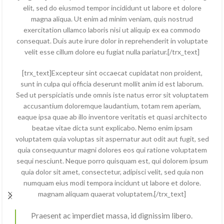
elit, sed do eiusmod tempor incididunt ut labore et dolore
magna aliqua. Ut enim ad minim veniam, quis nostrud
exercitation ullamco laboris nisi ut aliquip ex ea commodo
consequat. Duis aute irure dolor in reprehenderit in voluptate
velit esse cillum dolore eu fugiat nulla pariatur.[/trx_text]
[trx_text]Excepteur sint occaecat cupidatat non proident,
sunt in culpa qui officia deserunt mollit anim id est laborum.
Sed ut perspiciatis unde omnis iste natus error sit voluptatem
accusantium doloremque laudantium, totam rem aperiam,
eaque ipsa quae ab illo inventore veritatis et quasi architecto
beatae vitae dicta sunt explicabo. Nemo enim ipsam
voluptatem quia voluptas sit aspernatur aut odit aut fugit, sed
quia consequuntur magni dolores eos qui ratione voluptatem
sequi nesciunt. Neque porro quisquam est, qui dolorem ipsum
quia dolor sit amet, consectetur, adipisci velit, sed quia non
numquam eius modi tempora incidunt ut labore et dolore.
magnam aliquam quaerat voluptatem.[/trx_text]
Praesent ac imperdiet massa, id dignissim libero.