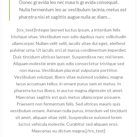
Donec gravida leo nec mauris gravida consequat.
Nulla fermentum leo ac vestibulum lacinia, metus est
pharetra nisi et sagittis augue nulla ac diam…
[trx_text]Integer laoreet luctus ipsum, a interdum felis
tristique vitae. Vestibulum non odio dapibus nunc sollicitudin
ullamcorper. Nullam velit velit, iaculis vitae dui eget, eleifend
pulvinar urna. Ut iaculis orci at massa condimentum imperdiet.
Duis tincidunt ultrices laoreet. Suspendisse nec nisl lorem.
Aliquam molestie enim quis odio consectetur tristique sed
non massa. Vestibulum placerat vulputate porttitor.
Vestibulum volutpat, libero vitae euismod sodales, magna
lacus accumsan tellus, in ornare purus sem et metus. In
pharetra luctus libero, in auctor magna dignissim sit amet.
Maecenas sagittis est quis metus ullamcorper posuere.
Praesent non fermentum felis. Sed ultrices mauris quis
vestibulum ornare. Aenean nulla purus, interdum vel tincidunt
sit amet, aliquam vitae velit. Suspendisse euismod lorem
luctus vehicula molestie. Curabitur sed aliquam eros.
Maecenas eu dictum magna.[/trx_text]