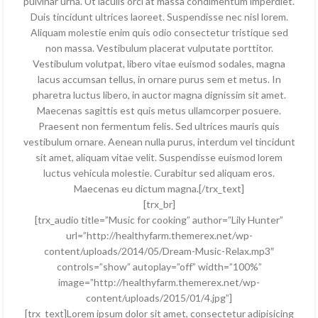
pulvinar urna. Ut iaculis orci at massa condimentum imperdiet.
Duis tincidunt ultrices laoreet. Suspendisse nec nisl lorem.
Aliquam molestie enim quis odio consectetur tristique sed
non massa. Vestibulum placerat vulputate porttitor.
Vestibulum volutpat, libero vitae euismod sodales, magna
lacus accumsan tellus, in ornare purus sem et metus. In
pharetra luctus libero, in auctor magna dignissim sit amet.
Maecenas sagittis est quis metus ullamcorper posuere.
Praesent non fermentum felis. Sed ultrices mauris quis
vestibulum ornare. Aenean nulla purus, interdum vel tincidunt
sit amet, aliquam vitae velit. Suspendisse euismod lorem
luctus vehicula molestie. Curabitur sed aliquam eros.
Maecenas eu dictum magna.[/trx_text]
[trx_br]
[trx_audio title=”Music for cooking” author=”Lily Hunter”
url=”http://healthyfarm.themerex.net/wp-
content/uploads/2014/05/Dream-Music-Relax.mp3″
controls=”show” autoplay=”off” width=”100%”
image=”http://healthyfarm.themerex.net/wp-
content/uploads/2015/01/4.jpg”]
[trx_text]Lorem ipsum dolor sit amet, consectetur adipisicing