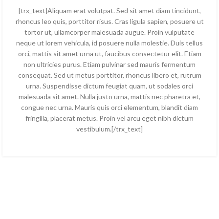
[trx_text]Aliquam erat volutpat. Sed sit amet diam tincidunt,
rhoncus leo quis, porttitor risus. Cras ligula sapien, posuere ut
tortor ut, ullamcorper malesuada augue. Proin vulputate
neque ut lorem vehicula, id posuere nulla molestie. Duis tellus
orci, mattis sit amet urna ut, faucibus consectetur elit. Etiam
non ultricies purus. Etiam pulvinar sed mauris fermentum
consequat. Sed ut metus porttitor, rhoncus libero et, rutrum
urna. Suspendisse dictum feugiat quam, ut sodales orci
malesuada sit amet. Nulla justo urna, mattis nec pharetra et,
congue nec urna. Mauris quis orci elementum, blandit diam
fringilla, placerat metus. Proin vel arcu eget nibh dictum
vestibulum.[/trx_text]