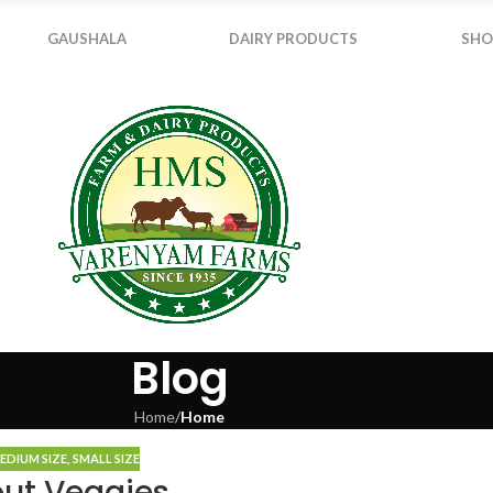
GAUSHALA
DAIRY PRODUCTS
SHO
Blog
Home
/
Home
EDIUM SIZE
,
SMALL SIZE
bout Veggies