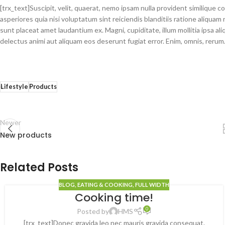
[trx_text]Suscipit, velit, quaerat, nemo ipsam nulla provident similique 
asperiores quia nisi voluptatum sint reiciendis blanditiis ratione aliq
sunt placeat amet laudantium ex. Magni, cupiditate, illum mollitia ipsa 
delectus animi aut aliquam eos deserunt fugiat error. Enim, omnis, rerum.
Lifestyle
Products
Newer
New products
Related Posts
BLOG
,
EATING & COOKING
,
FULL WIDTH
Cooking time!
0
Posted by
HMS
[trx_text]Donec gravida leo nec mauris gravida consequat.