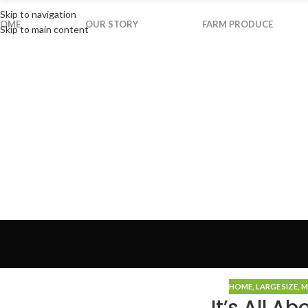
Skip to navigation
OME
OUR STORY
FARM PRODUCE
Skip to main content
HOME
,
LARGE SIZE
,
M
It’s All A