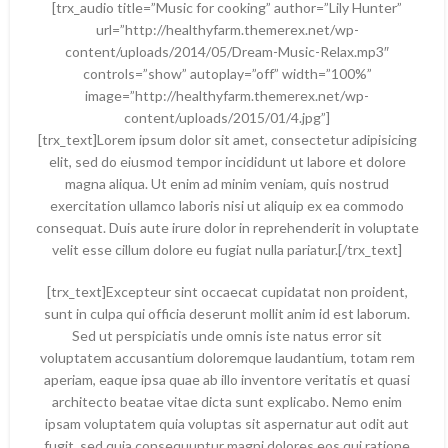
[trx_audio title=”Music for cooking” author=”Lily Hunter”
url=”http://healthyfarm.themerex.net/wp-
content/uploads/2014/05/Dream-Music-Relax.mp3″
controls=”show” autoplay=”off” width=”100%”
image=”http://healthyfarm.themerex.net/wp-
content/uploads/2015/01/4.jpg”]
[trx_text]Lorem ipsum dolor sit amet, consectetur adipisicing
elit, sed do eiusmod tempor incididunt ut labore et dolore
magna aliqua. Ut enim ad minim veniam, quis nostrud
exercitation ullamco laboris nisi ut aliquip ex ea commodo
consequat. Duis aute irure dolor in reprehenderit in voluptate
velit esse cillum dolore eu fugiat nulla pariatur.[/trx_text]
[trx_text]Excepteur sint occaecat cupidatat non proident,
sunt in culpa qui officia deserunt mollit anim id est laborum.
Sed ut perspiciatis unde omnis iste natus error sit
voluptatem accusantium doloremque laudantium, totam rem
aperiam, eaque ipsa quae ab illo inventore veritatis et quasi
architecto beatae vitae dicta sunt explicabo. Nemo enim
ipsam voluptatem quia voluptas sit aspernatur aut odit aut
fugit, sed quia consequuntur magni dolores eos qui ratione