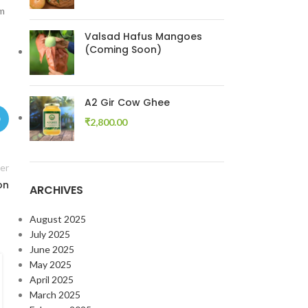
um
Valsad Hafus Mangoes
(Coming Soon)
A2 Gir Cow Ghee
₹
2,800.00
er
on
ARCHIVES
August 2025
July 2025
June 2025
May 2025
16
April 2025
JAN
March 2025