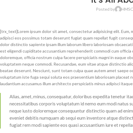
Posted by
HMS
O
[trx_text]Lorem ipsum dolor sit amet, consectetur adipisicing elit. Eu
adipisci eos possimus totam deserunt fugiat quam repellat fugit cons
dolor distinctio sapiente ipsam illum laborum libero laboriosam obcaecat
est eligendi cupiditate accusantium reprehenderit commodi cum officia qu
doloremque, officia nostrum culpa facere perspiciatis magni in eaque o
voluptatem neque commodi. Recusandae, eum vitae atque distinctio aliquid
beatae deserunt. Nesciunt, sunt totam culpa quae autem amet saepe od
voluptatum iste fuga sequi soluta eos praesentium laboriosam placeat 
laudantium accusamus illum architecto perspiciatis minus adipisci itaque 
Alias, amet, minus, consequatur, doloribus expedita tenetur it
necessitatibus corporis voluptatum id nemo eum modi natus susc
neque iusto doloremque consequuntur distinctio quam ad enim m
eveniet debitis numquam ab sequi eum inventore atque distinc
fugiat rem modi sapiente eos quasi accusantium iure et repella