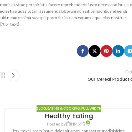
corporis at vitae perspiciatis facere reprehenderit iusto necessitatibus c
uam molestiae quas totam assumenda laborum non sit temporibus eligendi
aliquid nemo minima suscipit porro facilis nam earum eaque eius nostrum
[/trx_text]
Old
Our Cereal Producti
BLOG
,
EATING & COOKING
,
FULL WIDTH
Healthy Eating
22
0
JAN
Posted by
HMS
[trx_text]Lorem ipsum dolor sit amet, consectetur adipisicing