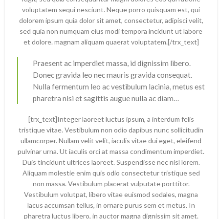
voluptatem sequi nesciunt. Neque porro quisquam est, qui
dolorem ipsum quia dolor sit amet, consectetur, adipisci velit,
sed quia non numquam eius modi tempora incidunt ut labore
et dolore. magnam aliquam quaerat voluptatem.[/trx_text]
Praesent ac imperdiet massa, id dignissim libero.
Donec gravida leo nec mauris gravida consequat.
Nulla fermentum leo ac vestibulum lacinia, metus est
pharetra nisi et sagittis augue nulla ac diam…
[trx_text]Integer laoreet luctus ipsum, a interdum felis
tristique vitae. Vestibulum non odio dapibus nunc sollicitudin
ullamcorper. Nullam velit velit, iaculis vitae dui eget, eleifend
pulvinar urna. Ut iaculis orci at massa condimentum imperdiet.
Duis tincidunt ultrices laoreet. Suspendisse nec nisl lorem.
Aliquam molestie enim quis odio consectetur tristique sed
non massa. Vestibulum placerat vulputate porttitor.
Vestibulum volutpat, libero vitae euismod sodales, magna
lacus accumsan tellus, in ornare purus sem et metus. In
pharetra luctus libero, in auctor magna dignissim sit amet.