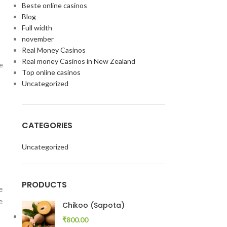
Beste online casinos
Blog
Full width
november
Real Money Casinos
Real money Casinos in New Zealand
e
Top online casinos
Uncategorized
CATEGORIES
Uncategorized
PRODUCTS
e
e
Chikoo (Sapota)
₹
800.00